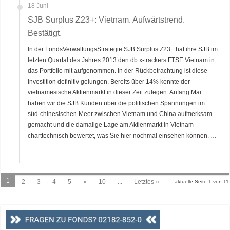
18 Juni
SJB Surplus Z23+: Vietnam. Aufwärtstrend.
Bestätigt.
In der FondsVerwaltungsStrategie SJB Surplus Z23+ hat ihre SJB im
letzten Quartal des Jahres 2013 den db x-trackers FTSE Vietnam in
das Portfolio mit aufgenommen. In der Rückbetrachtung ist diese
Investition definitiv gelungen. Bereits über 14% konnte der
vietnamesische Aktienmarkt in dieser Zeit zulegen. Anfang Mai
haben wir die SJB Kunden über die politischen Spannungen im
süd-chinesischen Meer zwischen Vietnam und China aufmerksam
gemacht und die damalige Lage am Aktienmarkt in Vietnam
charttechnisch bewertet, was Sie hier nochmal einsehen können. …
1
2
3
4
5
»
10
...
Letztes »
aktuelle Seite 1 von 11