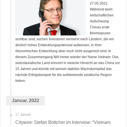
27.05.2022.
Während beim
wirtschaftlichen
Aufschwung
Chinas erste
Bremsspuren
sichtbar sind, suchen Investoren vermehrt nach Ländern, die ein
ähnlich hohes Entwicklungspotenzial aufweisen, in ihrer
ökonomischen Entwicklung aber noch nicht ausgereizt sind. In
diesem Zusammengang fällt immer wieder der Name Vietnam. Das
südostasiatische Land erinnert in vielerlei Hinsicht an das China vor
15 Jahren und könnte mit seinem stabilen Wachstumspfad das
nächste Erfolgsbeispiel für die aufstrebende asiatische Region
liefern.
Januar, 2022
17 Januar
Citywire: Stefan Böttcher im Interview: “Vietnam