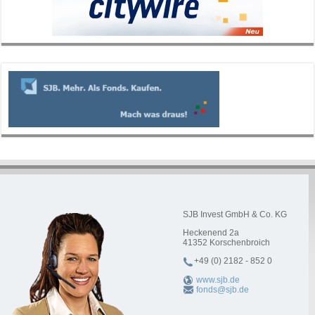
SJB Invest GmbH & Co. KG
Heckenend 2a
41352
Korschenbroich
+49 (0) 2182 - 852 0
www.sjb.de
fonds@sjb.de