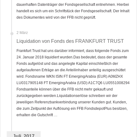
dauerhaften Datenträger der Fondsgesellschaft entnehmen. Hierbei
handelt es sich um ein Schriftstück der Fondsgesellschaft. Der Inhalt
des Dokumentes wird von der FFB nicht geprüft.
2 März
Liquidation von Fonds des FRANKFURT TRUST
Frankfurt Trust hat uns darüber informiert, dass folgende Fonds zum
24. Januar 2018 liquidiert wurden.Das bedeutet, dass der gesamte
Fonds aufgelöst und das angelegte Kapital einschließlich der
aufgelaufenen Erträge an die Anteilinhaber anteilig ausgeschüttet
wird. Fondsname WKN ISIN FT EmergingArabia (EUR) A0MZHX
LU0317905148 FT EmergingArabia (USD) A1C7Q6 LU0551008294
Fondsanteile können über die FFB nicht mehr gekauft und
zurückgegeben werden.Liquidationserlöse schreiben wir der
jeweiligen Referenzbankverbindung unserer Kunden gut. Kunden,
die zum Zeitpunkt der Auflösung ein FFB FondsdepotPlus besitzen,
erhalten die Gutschrift …
Juli, 2017