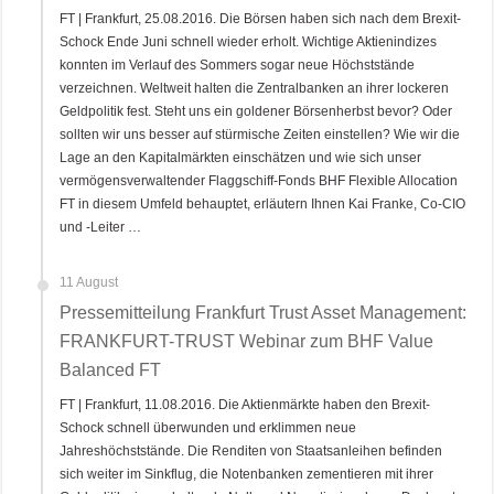
FT | Frankfurt, 25.08.2016. Die Börsen haben sich nach dem Brexit-
Schock Ende Juni schnell wieder erholt. Wichtige Aktienindizes
konnten im Verlauf des Sommers sogar neue Höchststände
verzeichnen. Weltweit halten die Zentralbanken an ihrer lockeren
Geldpolitik fest. Steht uns ein goldener Börsenherbst bevor? Oder
sollten wir uns besser auf stürmische Zeiten einstellen? Wie wir die
Lage an den Kapitalmärkten einschätzen und wie sich unser
vermögensverwaltender Flaggschiff-Fonds BHF Flexible Allocation
FT in diesem Umfeld behauptet, erläutern Ihnen Kai Franke, Co-CIO
und -Leiter …
11 August
Pressemitteilung Frankfurt Trust Asset Management:
FRANKFURT-TRUST Webinar zum BHF Value
Balanced FT
FT | Frankfurt, 11.08.2016. Die Aktienmärkte haben den Brexit-
Schock schnell überwunden und erklimmen neue
Jahreshöchststände. Die Renditen von Staatsanleihen befinden
sich weiter im Sinkflug, die Notenbanken zementieren mit ihrer