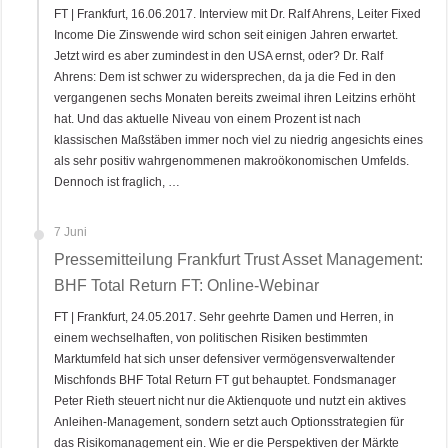
FT | Frankfurt, 16.06.2017. Interview mit Dr. Ralf Ahrens, Leiter Fixed
Income Die Zinswende wird schon seit einigen Jahren erwartet.
Jetzt wird es aber zumindest in den USA ernst, oder? Dr. Ralf
Ahrens: Dem ist schwer zu widersprechen, da ja die Fed in den
vergangenen sechs Monaten bereits zweimal ihren Leitzins erhöht
hat. Und das aktuelle Niveau von einem Prozent ist nach
klassischen Maßstäben immer noch viel zu niedrig angesichts eines
als sehr positiv wahrgenommenen makroökonomischen Umfelds.
Dennoch ist fraglich, …
7 Juni
Pressemitteilung Frankfurt Trust Asset Management:
BHF Total Return FT: Online-Webinar
FT | Frankfurt, 24.05.2017. Sehr geehrte Damen und Herren, in
einem wechselhaften, von politischen Risiken bestimmten
Marktumfeld hat sich unser defensiver vermögensverwaltender
Mischfonds BHF Total Return FT gut behauptet. Fondsmanager
Peter Rieth steuert nicht nur die Aktienquote und nutzt ein aktives
Anleihen-Management, sondern setzt auch Optionsstrategien für
das Risikomanagement ein. Wie er die Perspektiven der Märkte