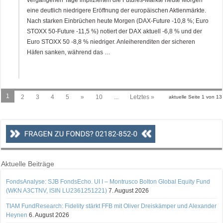
vergangenen Tage implizierten die Futures-Märkte heute Morgen
eine deutlich niedrigere Eröffnung der europäischen Aktienmärkte.
Nach starken Einbrüchen heute Morgen (DAX-Future -10,8 %; Euro
STOXX 50-Future -11,5 %) notiert der DAX aktuell -6,8 % und der
Euro STOXX 50 -8,8 % niedriger. Anleiherenditen der sicheren
Häfen sanken, während das …
1
2
3
4
5
»
10
...
Letztes »
aktuelle Seite 1 von 13
Aktuelle Beiträge
FondsAnalyse: SJB FondsEcho. UI I – Montrusco Bolton Global Equity Fund
(WKN A3CTNV, ISIN LU2361251221)
7. August 2026
TIAM FundResearch: Fidelity stärkt FFB mit Oliver Dreiskämper und Alexander
Heynen
6. August 2026