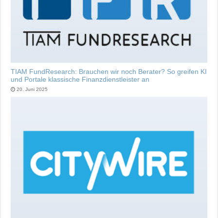
TIAM FundResearch: Brauchen wir noch Berater? So greifen KI
und Portale klassische Finanzdienstleister an
20. Juni 2025