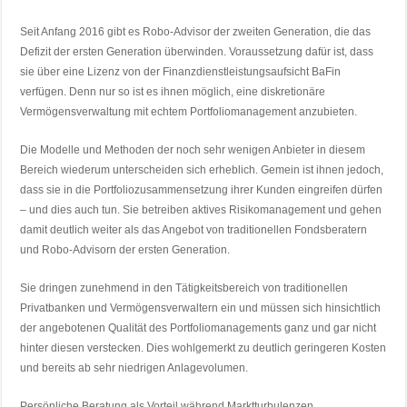
Seit Anfang 2016 gibt es Robo-Advisor der zweiten Generation, die das
Defizit der ersten Generation überwinden. Voraussetzung dafür ist, dass
sie über eine Lizenz von der Finanzdienstleistungsaufsicht BaFin
verfügen. Denn nur so ist es ihnen möglich, eine diskretionäre
Vermögensverwaltung mit echtem Portfoliomanagement anzubieten.
Die Modelle und Methoden der noch sehr wenigen Anbieter in diesem
Bereich wiederum unterscheiden sich erheblich. Gemein ist ihnen jedoch,
dass sie in die Portfoliozusammensetzung ihrer Kunden eingreifen dürfen
– und dies auch tun. Sie betreiben aktives Risikomanagement und gehen
damit deutlich weiter als das Angebot von traditionellen Fondsberatern
und Robo-Advisorn der ersten Generation.
Sie dringen zunehmend in den Tätigkeitsbereich von traditionellen
Privatbanken und Vermögensverwaltern ein und müssen sich hinsichtlich
der angebotenen Qualität des Portfoliomanagements ganz und gar nicht
hinter diesen verstecken. Dies wohlgemerkt zu deutlich geringeren Kosten
und bereits ab sehr niedrigen Anlagevolumen.
Persönliche Beratung als Vorteil während Marktturbulenzen