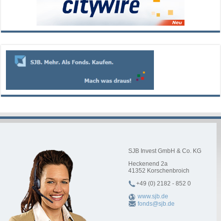
SJB Invest GmbH & Co. KG
Heckenend 2a
41352
Korschenbroich
+49 (0) 2182 - 852 0
www.sjb.de
fonds@sjb.de