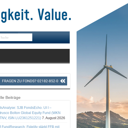
lle Beiträge
sAnalyse: SJB FondsEcho. UI I –
rusco Bolton Global Equity Fund (WKN
TNV, ISIN LU2361251221)
7. August 2026
 FundResearch: Fidelity stärkt FFB mit