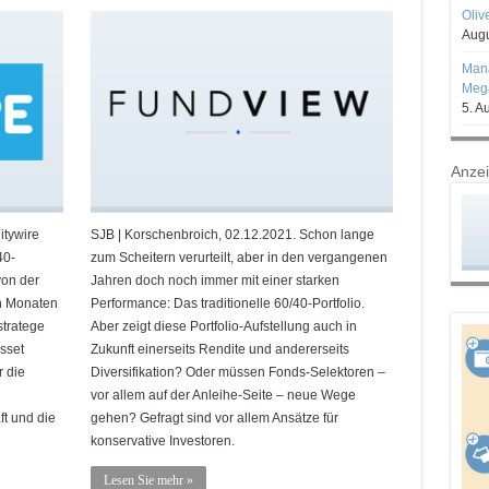
Oliv
Augu
Mana
Mega
5. A
Anze
itywire
SJB | Korschenbroich, 02.12.2021. Schon lange
40-
zum Scheitern verurteilt, aber in den vergangenen
von der
Jahren doch noch immer mit einer starken
en Monaten
Performance: Das traditionelle 60/40-Portfolio.
stratege
Aber zeigt diese Portfolio-Aufstellung auch in
sset
Zukunft einerseits Rendite und andererseits
r die
Diversifikation? Oder müssen Fonds-Selektoren –
vor allem auf der Anleihe-Seite – neue Wege
ft und die
gehen? Gefragt sind vor allem Ansätze für
konservative Investoren.
Lesen Sie mehr »