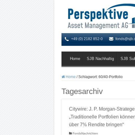
+49 (0) 2182 852-0
fonds@sjb.
Home
SJB Nachhaltig
SJB Su
Home
/
Schlagwort:
60/40-Portfolio
Tagesarchiv
Citywire: J. P. Morgan-Stratege
„Traditionelle Portfolien könne
über 7% Rendite bringen“
FondsNachrichten