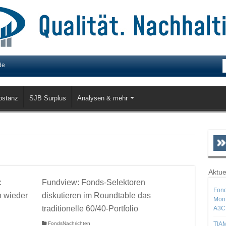
de
bstanz
SJB Surplus
Analysen & mehr
Aktue
:
Fundview: Fonds-Selektoren
Fond
n wieder
diskutieren im Roundtable das
Mont
traditionelle 60/40-Portfolio
A3C
FondsNachrichten
TIAM