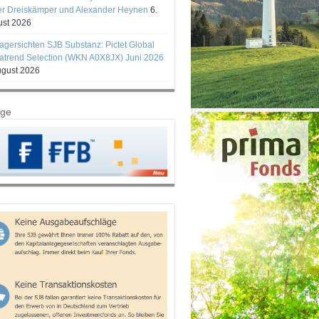
er Dreiskämper und Alexander Heynen
6.
st 2026
gersichten SJB Substanz: Pictet Global
trend Selection (WKN A0X8JX) Juni 2026
ugust 2026
ige