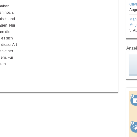
Oliv
 haben
Augu
en noch.
utschland
Mana
Mega
agen. Nur
5. A
gen die
 es sich
 dieser Art
Anze
an einer
lem. Für
hren