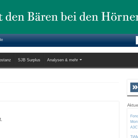
de
bstanz
SJB Surplus
Analysen & mehr
Aktue
Fond
.
Mont
A3C
TIAM