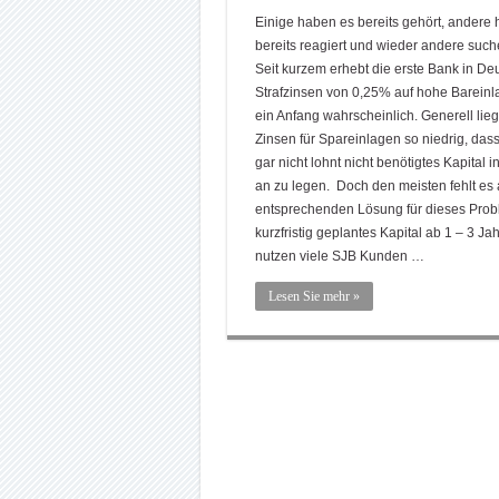
Einige haben es bereits gehört, andere
bereits reagiert und wieder andere such
Seit kurzem erhebt die erste Bank in De
Strafzinsen von 0,25% auf hohe Bareinl
ein Anfang wahrscheinlich. Generell lie
Zinsen für Spareinlagen so niedrig, dass
gar nicht lohnt nicht benötigtes Kapital in
an zu legen. Doch den meisten fehlt es 
entsprechenden Lösung für dieses Prob
kurzfristig geplantes Kapital ab 1 – 3 Ja
nutzen viele SJB Kunden …
Lesen Sie mehr »