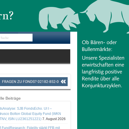
lle Beiträge
sAnalyse: SJB FondsEcho. UI I –
rusco Bolton Global Equity Fund (WKN
TNV, ISIN LU2361251221)
7. August 2026
 FundResearch: Fidelity stärkt FFB mit