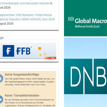
er Dreiskämper und Alexander Heynen
6.
st 2026
gersichten SJB Substanz: Pictet Global
trend Selection (WKN A0X8JX) Juni 2026
ugust 2026
ige