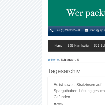
+49 (0) 2182 852-0
fonds@sjb.
Home
SJB Nachhaltig
SJB Su
Home
/
Schlagwort:
%
Tagesarchiv
Es ist soweit. Strafzinsen auf
Sparguthaben. Lösung gesucht
Gefunden.
Archiv