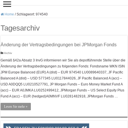
Home
/
Schlagwort:
974540
Tagesarchiv
Änderung der Vertragsbedingungen bei JPMorgan Fonds
Archiv
Gemäß §42a Absatz 3 InvG informieren wir Sie als depotführende Stelle über die
Änderung der Vertragsbedingungen zu folgenden Fonds: Fondsname WKN ISIN
JPM Europe Balanced (EUR) A (dist) – EUR 974540 LU0089640337, JF Pacific
Balanced A (dist) – USD 577345 LU0117844026, JF Pacific Balanced A (acc) –
USD A0DQQ5 LU0210527791, JP Morgan Funds – Euro Money Market Fund A
(acc) – EUR A0JMKA LU0252499412, JPMorgan Funds – US Select Equity Plus
Fund A (acc) – EUR (hedged)A0MNVF LU0281482918, JPMorgan Funds …
Lesen Sie mehr »