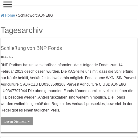
Home
/
Schlagwort:
A0NE8G
Tagesarchiv
Schließung von BNP Fonds
Archiv
BNP Paribas hat uns am darüber informiert, dass folgende Fonds zum 14.
Februar 2013 geschlossen wurden. Die KAG teilte uns mit, dass die Schließung
nur Käufe betrifft, Verkäufe sind weiterhin möglich. Fondsname WKN ISIN Parvest
Agriculture C A0RCZU LU0363509208 Parvest Agriculture C USD A0NE8G
LU0347707944 Die oben genannten Fonds können damit zurzeit nicht über die
FFB bezogen werden. Anteilsrückgaben sind weiterhin möglich. Die Fonds
werden weiterhin, gemäß den Regeln des Verkaufsprospektes, bewertet. In der
Regel gibt es einen täglichen Preis.
Lesen Sie mehr »