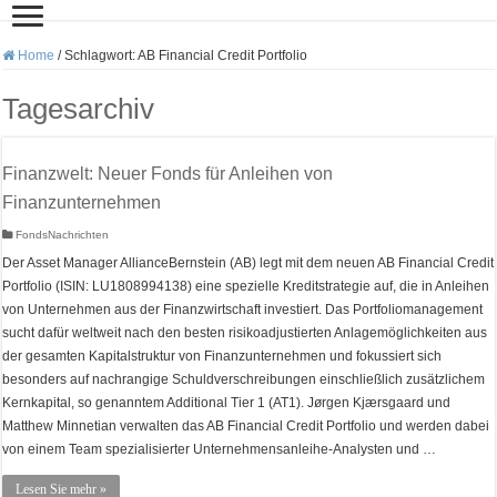
Home
/
Schlagwort:
AB Financial Credit Portfolio
Tagesarchiv
Finanzwelt: Neuer Fonds für Anleihen von
Finanzunternehmen
FondsNachrichten
Der Asset Manager AllianceBernstein (AB) legt mit dem neuen AB Financial Credit
Portfolio (ISIN: LU1808994138) eine spezielle Kreditstrategie auf, die in Anleihen
von Unternehmen aus der Finanzwirtschaft investiert. Das Portfoliomanagement
sucht dafür weltweit nach den besten risikoadjustierten Anlagemöglichkeiten aus
der gesamten Kapitalstruktur von Finanzunternehmen und fokussiert sich
besonders auf nachrangige Schuldverschreibungen einschließlich zusätzlichem
Kernkapital, so genanntem Additional Tier 1 (AT1). Jørgen Kjærsgaard und
Matthew Minnetian verwalten das AB Financial Credit Portfolio und werden dabei
von einem Team spezialisierter Unternehmensanleihe-Analysten und …
Lesen Sie mehr »