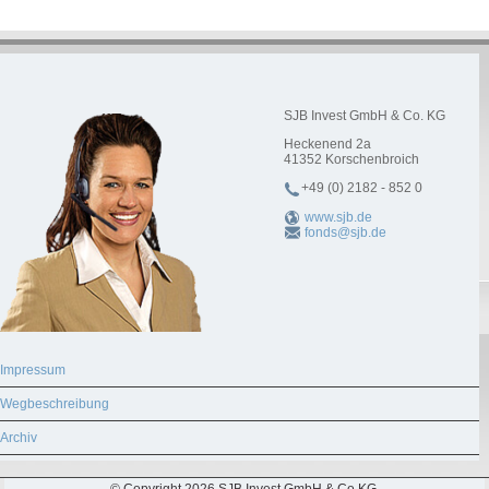
SJB Invest GmbH & Co. KG
Heckenend 2a
41352
Korschenbroich
+49 (0) 2182 - 852 0
www.sjb.de
fonds@sjb.de
Impressum
Wegbeschreibung
Archiv