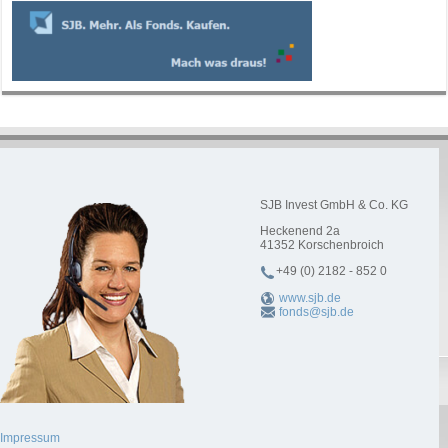
SJB Invest GmbH & Co. KG
Heckenend 2a
41352
Korschenbroich
+49 (0) 2182 - 852 0
www.sjb.de
fonds@sjb.de
Impressum