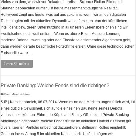
Vieles von dem, was wir vor Dekaden bereits in Science-Fiction-Filmen mit
Staunen beobachten durften, ist heute massenmarkt-taugliche Realität.
Hollywood zeigt uns heute, was auf uns zukommt, wenn wir an den digitalen
Technologien mit der aktuellen Dynamik weiter forschen. Von der künstlichen
Intelligenz bzw. deren Unterstützung in all unseren Lebensbereichen sind wir
zweifelsohne noch weit entfernt. Wenn es aber z.B. um Mustererkennung,
moderne Datenauswertung oder den Einsatz selbstlernender Algorithmen geht,
dann werden gerade beachtliche Fortschritte erzielt. Ohne diese technologischen
Fortschritte wäre …
Lesen Sie mehr »
Private Banking: Welche Fonds sind die richtigen?
FondsNachrichten
SJB | Korschenbroich, 08.07.2014. Wenn es an den Märkten ungemütlich wird, tut
eines gut: die Gewissheit, sich auf die einzelnen Bausteine seines Depots
verlassen zu können. Führende Köpfe aus Family Offices und Private-Banking-
Abteilungen offenbaren, welche Fonds für sie im aktuellen Umfeld zu einem gut
diversifizierten Portfolio unbedingt dazugehören. Bellmann Rolfes empfiehlt:
Geneon Invest Airbag 5 Im aktuellen Kapitalmarkt-Umfeld mögen wir