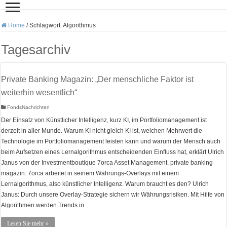
Home
/
Schlagwort:
Algorithmus
Tagesarchiv
Private Banking Magazin: „Der menschliche Faktor ist
weiterhin wesentlich“
FondsNachrichten
Der Einsatz von Künstlicher Intelligenz, kurz KI, im Portfoliomanagement ist
derzeit in aller Munde. Warum KI nicht gleich KI ist, welchen Mehrwert die
Technologie im Portfoliomanagement leisten kann und warum der Mensch auch
beim Aufsetzen eines Lernalgorithmus entscheidenden Einfluss hat, erklärt Ulrich
Janus von der Investmentboutique 7orca Asset Management. private banking
magazin: 7orca arbeitet in seinem Währungs-Overlays mit einem
Lernalgorithmus, also künstlicher Intelligenz. Warum braucht es den? Ulrich
Janus: Durch unsere Overlay-Strategie sichern wir Währungsrisiken. Mit Hilfe von
Algorithmen werden Trends in …
Lesen Sie mehr »