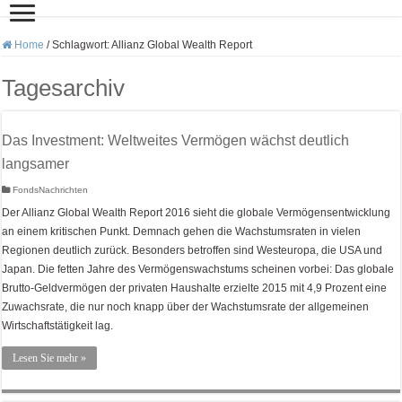
Home
/
Schlagwort:
Allianz Global Wealth Report
Tagesarchiv
Das Investment: Weltweites Vermögen wächst deutlich
langsamer
FondsNachrichten
Der Allianz Global Wealth Report 2016 sieht die globale Vermögensentwicklung
an einem kritischen Punkt. Demnach gehen die Wachstumsraten in vielen
Regionen deutlich zurück. Besonders betroffen sind Westeuropa, die USA und
Japan. Die fetten Jahre des Vermögenswachstums scheinen vorbei: Das globale
Brutto-Geldvermögen der privaten Haushalte erzielte 2015 mit 4,9 Prozent eine
Zuwachsrate, die nur noch knapp über der Wachstumsrate der allgemeinen
Wirtschaftstätigkeit lag.
Lesen Sie mehr »