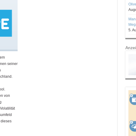
Oliv
Augu
Mana
Mega
5. A
Anze
dem
inen seiner
s
chland.
ool.
ten von
g
latilität
sumfeld
 dieses