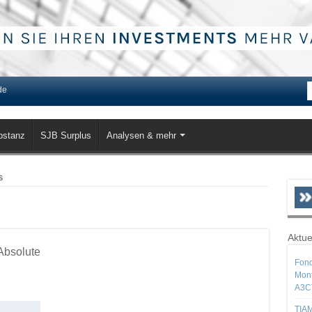
de
bstanz
SJB Surplus
Analysen & mehr
s
Aktue
 Absolute
Fond
Mont
A3C
TIAM