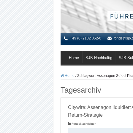
+49 (0) 2182 852-0
fonds@sjb.
Home
SJB Nachhaltig
SJB Su
Home
/
Schlagwort:
Assenagon Select Plu
Tagesarchiv
Citywire: Assenagon liquidiert
Return-Strategie
FondsNachrichten