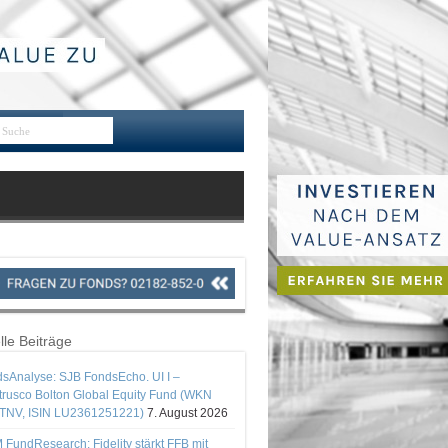
lle Beiträge
sAnalyse: SJB FondsEcho. UI I –
rusco Bolton Global Equity Fund (WKN
TNV, ISIN LU2361251221)
7. August 2026
 FundResearch: Fidelity stärkt FFB mit