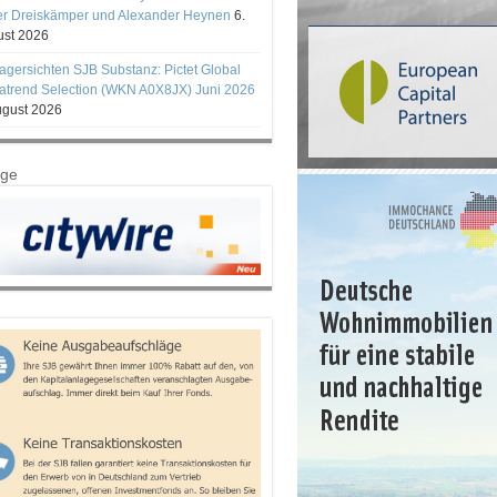
er Dreiskämper und Alexander Heynen
6.
st 2026
gersichten SJB Substanz: Pictet Global
trend Selection (WKN A0X8JX) Juni 2026
ugust 2026
ige