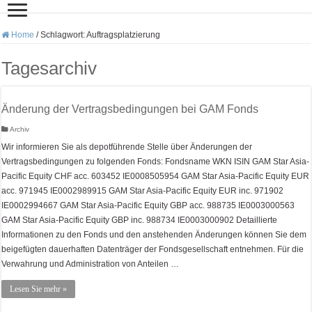
Home
/
Schlagwort:
Auftragsplatzierung
Tagesarchiv
Änderung der Vertragsbedingungen bei GAM Fonds
Archiv
Wir informieren Sie als depotführende Stelle über Änderungen der
Vertragsbedingungen zu folgenden Fonds: Fondsname WKN ISIN GAM Star Asia-
Pacific Equity CHF acc. 603452 IE0008505954 GAM Star Asia-Pacific Equity EUR
acc. 971945 IE0002989915 GAM Star Asia-Pacific Equity EUR inc. 971902
IE0002994667 GAM Star Asia-Pacific Equity GBP acc. 988735 IE0003000563
GAM Star Asia-Pacific Equity GBP inc. 988734 IE0003000902 Detaillierte
Informationen zu den Fonds und den anstehenden Änderungen können Sie dem
beigefügten dauerhaften Datenträger der Fondsgesellschaft entnehmen. Für die
Verwahrung und Administration von Anteilen …
Lesen Sie mehr »