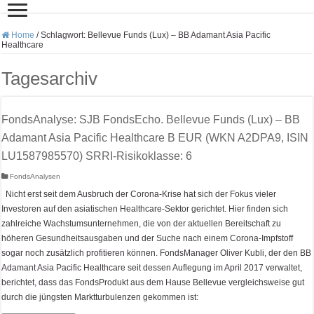
Home
/
Schlagwort:
Bellevue Funds (Lux) – BB Adamant Asia Pacific
Healthcare
Tagesarchiv
FondsAnalyse: SJB FondsEcho. Bellevue Funds (Lux) – BB
Adamant Asia Pacific Healthcare B EUR (WKN A2DPA9, ISIN
LU1587985570) SRRI-Risikoklasse: 6
FondsAnalysen
Nicht erst seit dem Ausbruch der Corona-Krise hat sich der Fokus vieler
Investoren auf den asiatischen Healthcare-Sektor gerichtet. Hier finden sich
zahlreiche Wachstumsunternehmen, die von der aktuellen Bereitschaft zu
höheren Gesundheitsausgaben und der Suche nach einem Corona-Impfstoff
sogar noch zusätzlich profitieren können. FondsManager Oliver Kubli, der den BB
Adamant Asia Pacific Healthcare seit dessen Auflegung im April 2017 verwaltet,
berichtet, dass das FondsProdukt aus dem Hause Bellevue vergleichsweise gut
durch die jüngsten Marktturbulenzen gekommen ist: