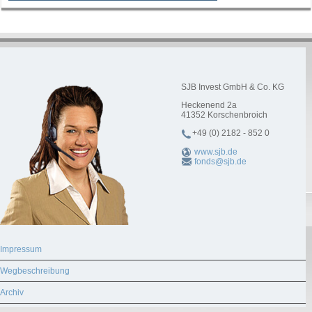
SJB Invest GmbH & Co. KG
Heckenend 2a
41352
Korschenbroich
+49 (0) 2182 - 852 0
www.sjb.de
fonds@sjb.de
Impressum
Wegbeschreibung
Archiv