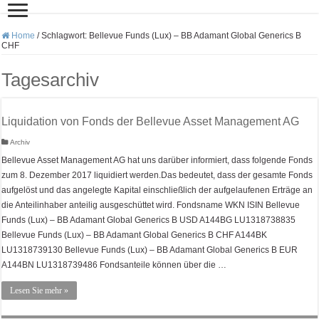
Home
/
Schlagwort:
Bellevue Funds (Lux) – BB Adamant Global Generics B
CHF
Tagesarchiv
Liquidation von Fonds der Bellevue Asset Management AG
Archiv
Bellevue Asset Management AG hat uns darüber informiert, dass folgende Fonds
zum 8. Dezember 2017 liquidiert werden.Das bedeutet, dass der gesamte Fonds
aufgelöst und das angelegte Kapital einschließlich der aufgelaufenen Erträge an
die Anteilinhaber anteilig ausgeschüttet wird. Fondsname WKN ISIN Bellevue
Funds (Lux) – BB Adamant Global Generics B USD A144BG LU1318738835
Bellevue Funds (Lux) – BB Adamant Global Generics B CHF A144BK
LU1318739130 Bellevue Funds (Lux) – BB Adamant Global Generics B EUR
A144BN LU1318739486 Fondsanteile können über die …
Lesen Sie mehr »