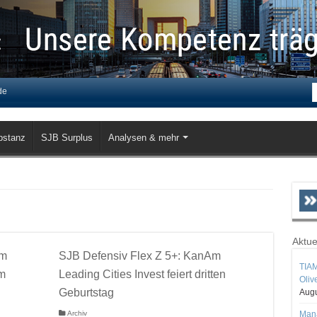
de
bstanz
SJB Surplus
Analysen & mehr
Aktue
Am
SJB Defensiv Flex Z 5+: KanAm
TIAM
em
Leading Cities Invest feiert dritten
Oliv
Geburtstag
Augu
Archiv
Mana