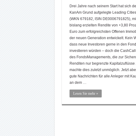
Drei Jahre nach seinem Start hat sich d
KanAm Grund aufgelegte Leading Cities
(WKN 679182, ISIN DE0006791825), mit
bislang erzielten Rendite von +3,80 Proz
Euro zum erfolgreichsten Offenen Immob
der neuen Generation entwickelt. Kein 
dass neue Investoren gerne in den Fon
investieren würden – doch die CashCall
des FondsManagements, die zur Sicher
Renditen nur begrenzte Kapitalzuflüsse 
machte dies zuletzt unmöglich. Jetzt aber
gute Nachrichten für alle Anleger mit Ka
an dem …
Lesen Sie mehr »