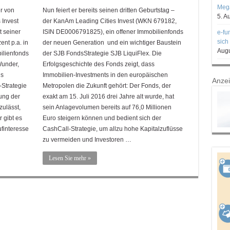
Mega
er von
Nun feiert er bereits seinen dritten Geburtstag –
5. A
 Invest
der KanAm Leading Cities Invest (WKN 679182,
 seiner
ISIN DE0006791825), ein offener Immobilienfonds
e-fu
sich
ent p.a. in
der neuen Generation und ein wichtiger Baustein
Augu
ilienfonds
der SJB FondsStrategie SJB LiquiFlex. Die
Wunder,
Erfolgsgeschichte des Fonds zeigt, dass
ds
Immobilien-Investments in den europäischen
Anze
-Strategie
Metropolen die Zukunft gehört: Der Fonds, der
ung der
exakt am 15. Juli 2016 drei Jahre alt wurde, hat
zulässt,
sein Anlagevolumen bereits auf 76,0 Millionen
 gibt es
Euro steigern können und bedient sich der
ufinteresse
CashCall-Strategie, um allzu hohe Kapitalzuflüsse
zu vermeiden und Investoren …
Lesen Sie mehr »