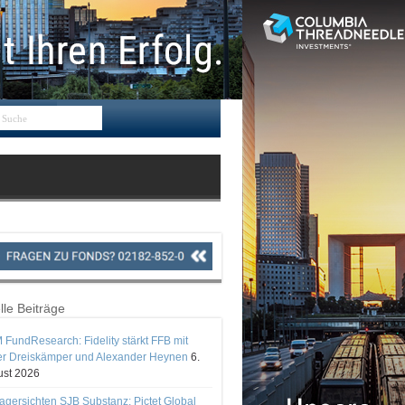
lle Beiträge
 FundResearch: Fidelity stärkt FFB mit
er Dreiskämper und Alexander Heynen
6.
st 2026
gersichten SJB Substanz: Pictet Global