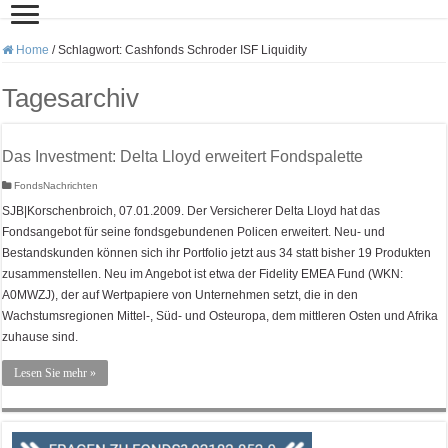
Home
/
Schlagwort:
Cashfonds Schroder ISF Liquidity
Tagesarchiv
Das Investment: Delta Lloyd erweitert Fondspalette
FondsNachrichten
SJB|Korschenbroich, 07.01.2009. Der Versicherer Delta Lloyd hat das
Fondsangebot für seine fondsgebundenen Policen erweitert. Neu- und
Bestandskunden können sich ihr Portfolio jetzt aus 34 statt bisher 19 Produkten
zusammenstellen. Neu im Angebot ist etwa der Fidelity EMEA Fund (WKN:
A0MWZJ), der auf Wertpapiere von Unternehmen setzt, die in den
Wachstumsregionen Mittel-, Süd- und Osteuropa, dem mittleren Osten und Afrika
zuhause sind.
Lesen Sie mehr »