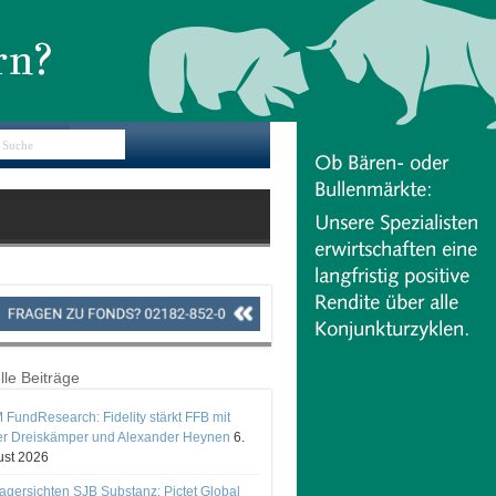
lle Beiträge
 FundResearch: Fidelity stärkt FFB mit
er Dreiskämper und Alexander Heynen
6.
st 2026
gersichten SJB Substanz: Pictet Global