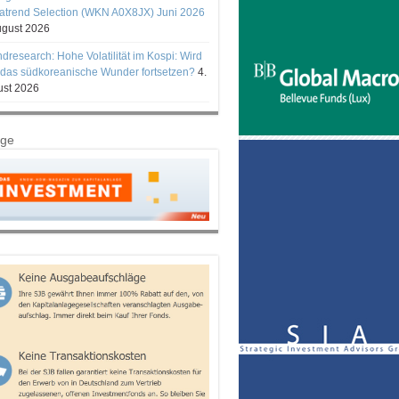
trend Selection (WKN A0X8JX) Juni 2026
ugust 2026
ndresearch: Hohe Volatilität im Kospi: Wird
 das südkoreanische Wunder fortsetzen?
4.
st 2026
ige