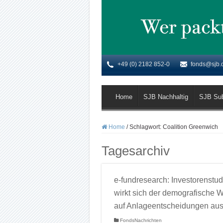
+49 (0) 2182 852-0
fonds@sjb.
Home
SJB Nachhaltig
SJB Su
Home
/
Schlagwort:
Coalition Greenwich
Tagesarchiv
e-fundresearch: Investorenstud
wirkt sich der demografische 
auf Anlageentscheidungen au
FondsNachrichten