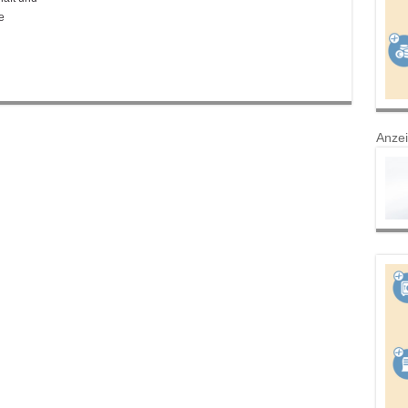
e
Anze