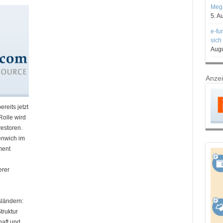
Mega
5. A
e-fu
sich
Augu
Anze
reits jetzt
olle wird
estoren.
eenwich im
ment
erer
sländern:
truktur
aft und