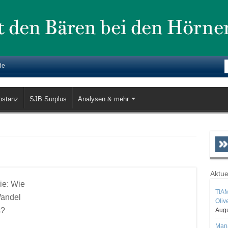
de
bstanz
SJB Surplus
Analysen & mehr
Aktue
ie: Wie
TIAM
Wandel
Oliv
s?
Augu
Mana