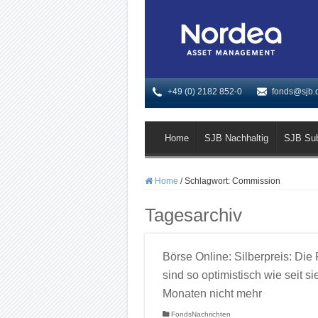
+49 (0) 2182 852-0
fonds@sjb.
Home
SJB Nachhaltig
SJB Su
Home
/
Schlagwort:
Commission
Tagesarchiv
Börse Online: Silberpreis: Die 
sind so optimistisch wie seit s
Monaten nicht mehr
FondsNachrichten