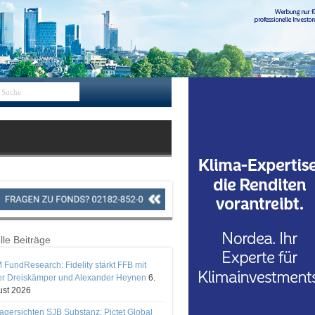
lle Beiträge
 FundResearch: Fidelity stärkt FFB mit
er Dreiskämper und Alexander Heynen
6.
st 2026
gersichten SJB Substanz: Pictet Global