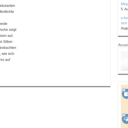
Mega
pekulanten
5. A
fentlichte
e-fu
sich
beste
Augu
oche zeigt
ion auf,
i Silber-
Anze
beobachten
, wie sich
res auf