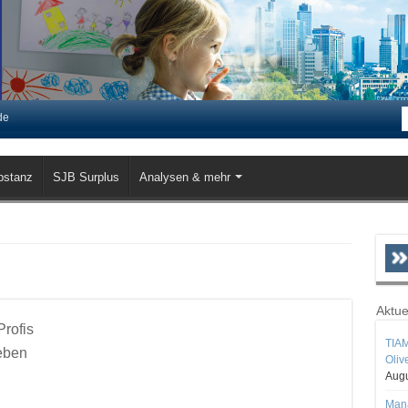
de
bstanz
SJB Surplus
Analysen & mehr
Aktue
Profis
TIAM
ieben
Oliv
Augu
Mana