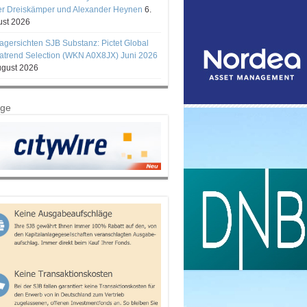
er Dreiskämper und Alexander Heynen
6.
st 2026
gersichten SJB Substanz: Pictet Global
trend Selection (WKN A0X8JX) Juni 2026
ugust 2026
ige