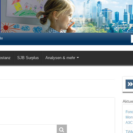
de
bstanz
SJB Surplus
Analysen & mehr
Aktue
Fond
Mont
A3C
TIAM