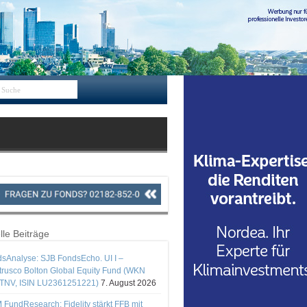
lle Beiträge
sAnalyse: SJB FondsEcho. UI I –
rusco Bolton Global Equity Fund (WKN
TNV, ISIN LU2361251221)
7. August 2026
 FundResearch: Fidelity stärkt FFB mit