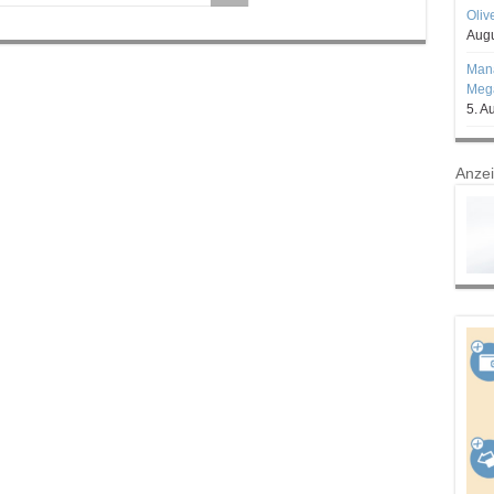
Oliv
Augu
Mana
Mega
5. A
Anze