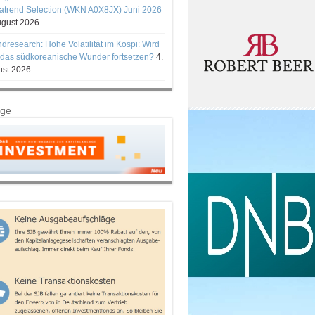
trend Selection (WKN A0X8JX) Juni 2026
ugust 2026
ndresearch: Hohe Volatilität im Kospi: Wird
 das südkoreanische Wunder fortsetzen?
4.
st 2026
ige