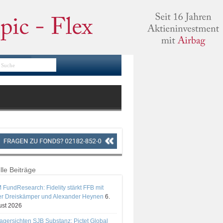
lle Beiträge
 FundResearch: Fidelity stärkt FFB mit
er Dreiskämper und Alexander Heynen
6.
st 2026
gersichten SJB Substanz: Pictet Global