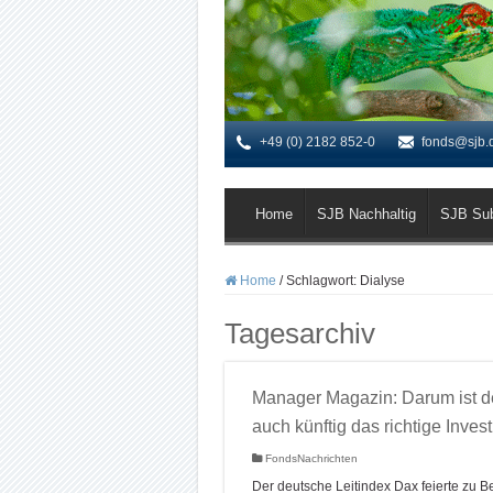
+49 (0) 2182 852-0
fonds@sjb.
Home
SJB Nachhaltig
SJB Su
Home
/
Schlagwort:
Dialyse
Tagesarchiv
Manager Magazin: Darum ist d
auch künftig das richtige Inves
FondsNachrichten
Der deutsche Leitindex Dax feierte zu B