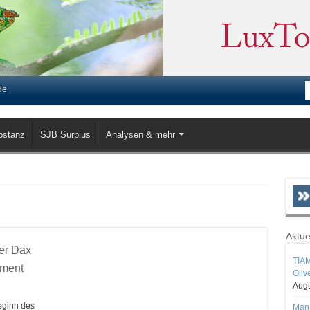
de
bstanz
SJB Surplus
Analysen & mehr
Aktue
er Dax
TIAM
tment
Oliv
Augu
eginn des
Mana