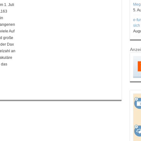
Mega
m 1. Juli
5. A
1163
in
e-fu
rgangenen
sich
viele Auf
Augu
nd große
 der Dax
Anze
elzahl an
takuläre
 das