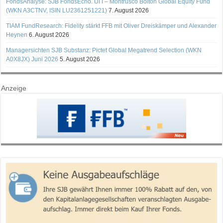
FondsAnalyse: SJB FondsEcho. UI I – Montrusco Bolton Global Equity Fund
(WKN A3CTNV, ISIN LU2361251221)
7. August 2026
TIAM FundResearch: Fidelity stärkt FFB mit Oliver Dreiskämper und Alexander
Heynen
6. August 2026
Managersichten SJB Substanz: Pictet Global Megatrend Selection (WKN
A0X8JX) Juni 2026
5. August 2026
Anzeige