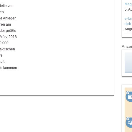
Mega
leite von
5. A
en.
te Anleger
e-fu
sich
hren am
Augu
der größte
 März 2018
50.000
Anze
raktischen
re
uft.
nge kommen