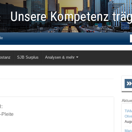
de
bstanz
SJB Surplus
Analysen & mehr
Aktue
R:
TIAM
-Pleite
Oliv
Augu
Mana