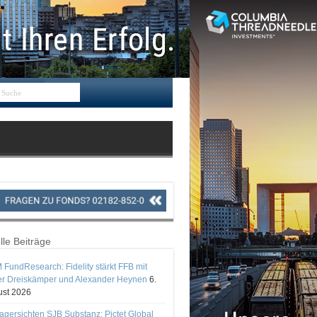
lle Beiträge
 FundResearch: Fidelity stärkt FFB mit
er Dreiskämper und Alexander Heynen
6.
st 2026
gersichten SJB Substanz: Pictet Global