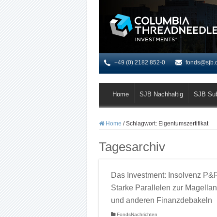
+49 (0) 2182 852-0
fonds@sjb.
Home
SJB Nachhaltig
SJB Su
Home
/
Schlagwort:
Eigentumszertifikat
Tagesarchiv
Das Investment: Insolvenz P&
Starke Parallelen zur Magellan
und anderen Finanzdebakeln
FondsNachrichten