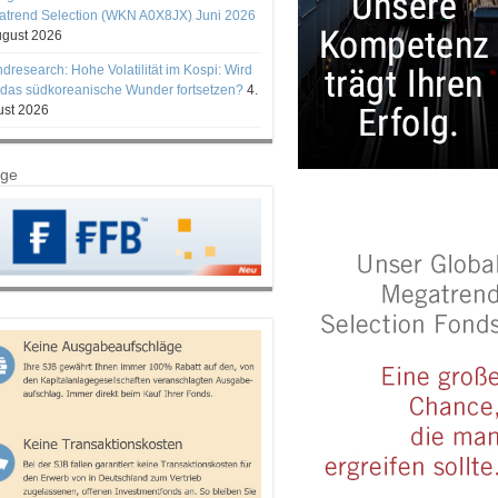
trend Selection (WKN A0X8JX) Juni 2026
ugust 2026
ndresearch: Hohe Volatilität im Kospi: Wird
 das südkoreanische Wunder fortsetzen?
4.
st 2026
ige