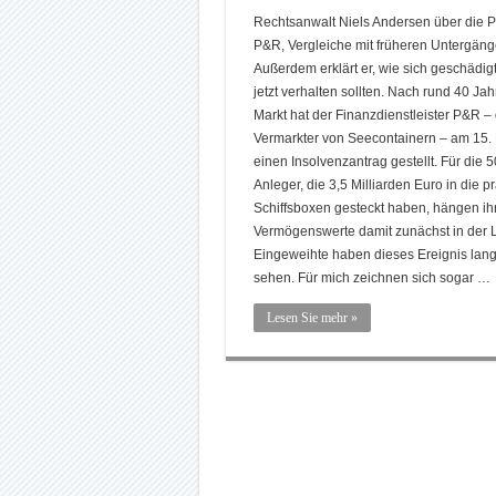
Rechtsanwalt Niels Andersen über die P
P&R, Vergleiche mit früheren Untergäng
Außerdem erklärt er, wie sich geschädig
jetzt verhalten sollten. Nach rund 40 Ja
Markt hat der Finanzdienstleister P&R – 
Vermarkter von Seecontainern – am 15.
einen Insolvenzantrag gestellt. Für die 
Anleger, die 3,5 Milliarden Euro in die p
Schiffsboxen gesteckt haben, hängen ih
Vermögenswerte damit zunächst in der L
Eingeweihte haben dieses Ereignis la
sehen. Für mich zeichnen sich sogar …
Lesen Sie mehr »