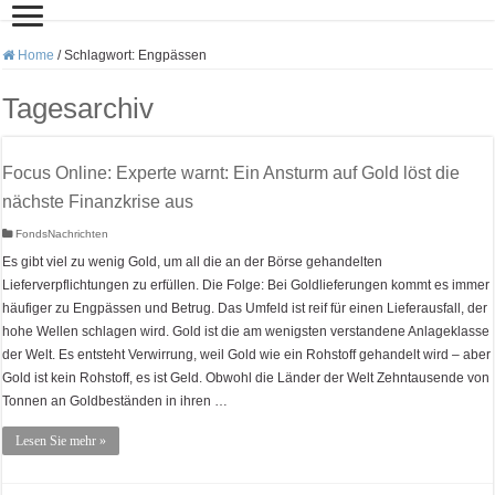
Home
/
Schlagwort:
Engpässen
Tagesarchiv
Focus Online: Experte warnt: Ein Ansturm auf Gold löst die
nächste Finanzkrise aus
FondsNachrichten
Es gibt viel zu wenig Gold, um all die an der Börse gehandelten
Lieferverpflichtungen zu erfüllen. Die Folge: Bei Goldlieferungen kommt es immer
häufiger zu Engpässen und Betrug. Das Umfeld ist reif für einen Lieferausfall, der
hohe Wellen schlagen wird. Gold ist die am wenigsten verstandene Anlageklasse
der Welt. Es entsteht Verwirrung, weil Gold wie ein Rohstoff gehandelt wird – aber
Gold ist kein Rohstoff, es ist Geld. Obwohl die Länder der Welt Zehntausende von
Tonnen an Goldbeständen in ihren …
Lesen Sie mehr »