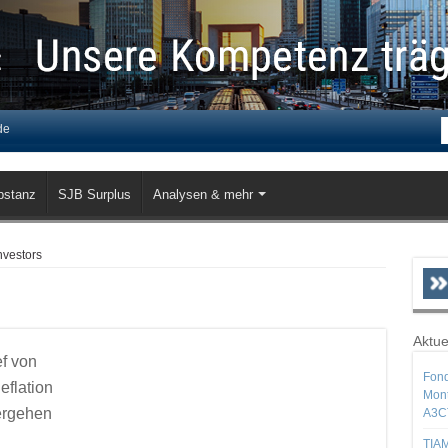
de
bstanz
SJB Surplus
Analysen & mehr
nvestors
Aktue
f von
Fond
eflation
Mont
ergehen
A3C
TIAM