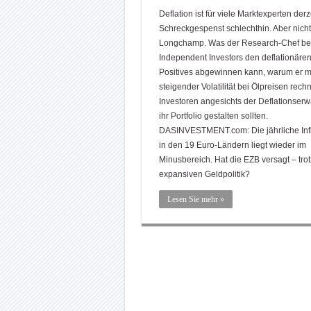
Deflation ist für viele Marktexperten derz
Schreckgespenst schlechthin. Aber nicht
Longchamp. Was der Research-Chef be
Independent Investors den deflationäre
Positives abgewinnen kann, warum er mi
steigender Volatilität bei Ölpreisen rech
Investoren angesichts der Deflationser
ihr Portfolio gestalten sollten.
DASINVESTMENT.com: Die jährliche Infl
in den 19 Euro-Ländern liegt wieder im
Minusbereich. Hat die EZB versagt – trot
expansiven Geldpolitik?
Lesen Sie mehr »