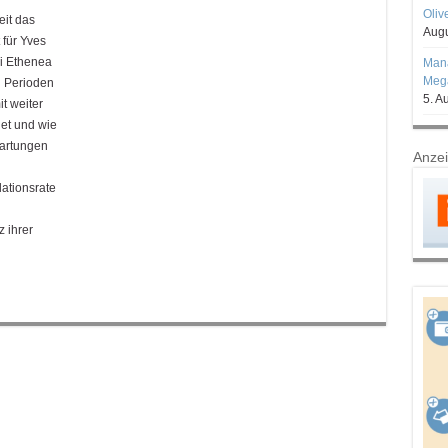
Oliv
eit das
Augu
 für Yves
i Ethenea
Mana
Mega
n Perioden
5. A
t weiter
net und wie
wartungen
Anze
ationsrate
z ihrer