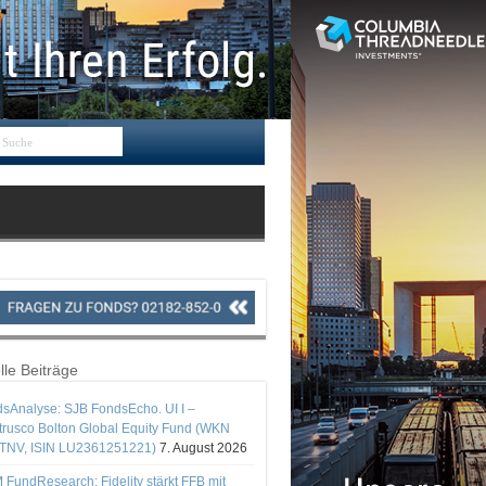
lle Beiträge
sAnalyse: SJB FondsEcho. UI I –
rusco Bolton Global Equity Fund (WKN
TNV, ISIN LU2361251221)
7. August 2026
 FundResearch: Fidelity stärkt FFB mit