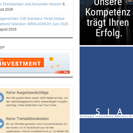
er Dreiskämper und Alexander Heynen
6.
st 2026
gersichten SJB Substanz: Pictet Global
trend Selection (WKN A0X8JX) Juni 2026
ugust 2026
ige