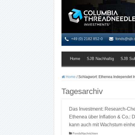
+49 (0) 2182 852-0
fonds@sjb.
Home
SJB Nachhaltig
SJB Su
Home
/
Schlagwort:
Ethenea Independet I
Tagesarchiv
Das Investment: Research-Che
Ethenea über Inflation & Co.: D
kann auch mit Wachstum einh
FondsNachrichten