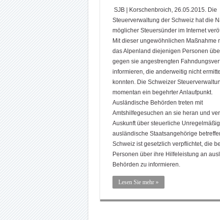
SJB | Korschenbroich, 26.05.2015. Die
Steuerverwaltung der Schweiz hat die 
möglicher Steuersünder im Internet veröff
Mit dieser ungewöhnlichen Maßnahme 
das Alpenland diejenigen Personen übe
gegen sie angestrengten Fahndungsver
informieren, die anderweitig nicht ermitt
konnten. Die Schweizer Steuerverwaltun
momentan ein begehrter Anlaufpunkt.
Ausländische Behörden treten mit
Amtshilfegesuchen an sie heran und ve
Auskunft über steuerliche Unregelmäßigk
ausländische Staatsangehörige betreffe
Schweiz ist gesetzlich verpflichtet, die b
Personen über ihre Hilfeleistung an aus
Behörden zu informieren.
Lesen Sie mehr »