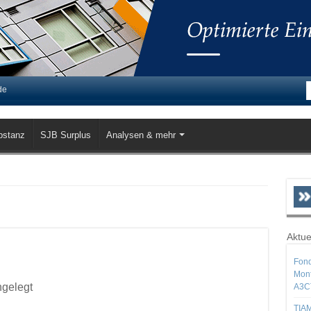
de
bstanz
SJB Surplus
Analysen & mehr
Aktue
Fond
Mont
ngelegt
A3C
TIAM