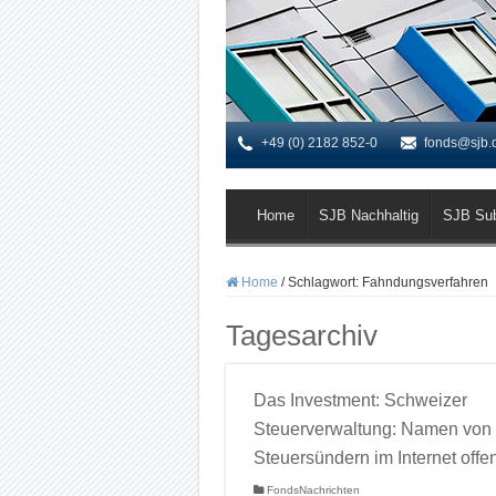
+49 (0) 2182 852-0
fonds@sjb.
Home
SJB Nachhaltig
SJB Su
Home
/
Schlagwort:
Fahndungsverfahren
Tagesarchiv
Das Investment: Schweizer
Steuerverwaltung: Namen von
Steuersündern im Internet offe
FondsNachrichten