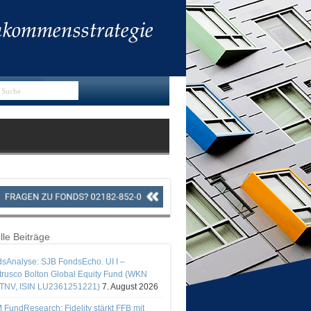
lle Beiträge
sAnalyse: SJB FondsEcho. UI I –
rusco Bolton Global Equity Fund (WKN
TNV, ISIN LU2361251221)
7. August 2026
 FundResearch: Fidelity stärkt FFB mit