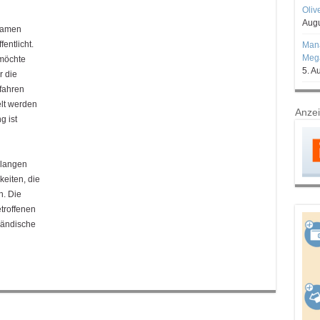
Oliv
Augu
Namen
entlicht.
Mana
Mega
möchte
5. A
r die
fahren
elt werden
Anze
g ist
rlangen
eiten, die
n. Die
etroffenen
ländische