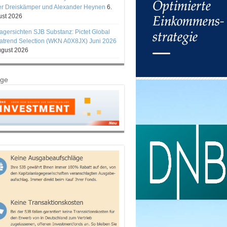
er Dreiskämper und Alexander Heynen
6.
st 2026
gersichten SJB Substanz: Pictet Global
trend Selection (WKN A0X8JX) Juni 2026
ugust 2026
ige