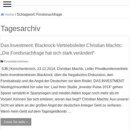
Home
/
Schlagwort:
Fondsnachfrage
Tagesarchiv
Das Investment: Blackrock-Vertriebsleiter Christian Machts:
„Die Fondsnachfrage hat sich stark verändert“
FondsNachrichten
SJB | Korschenbroich, 23.12.2014. Christian Machts, Leiter Privatkundenvertrieb
beim Investmentriesen Blackrock, über die Negativzins-Diskussion, den
Fondsabsatz und die Angst der Deutschen vor dem Risiko. DAS INVESTMENT:
Niedrigzinsumfeld hin oder her: Laut Ihrer Studie „Investor Pulse 2014“ gehen
Sparer verstärkt in Sparanlagen und meiden Aktien sogar noch mehr als im
Vorjahr. Können Sie sich erklären, woran das liegt? Christian Machts: Aus unserer
Sicht vor allem an der großen Angst der deutschen Anleger Geld zu verlieren.
Wenn mein Geld auf dem Tagesgeldkonto …
Lesen Sie mehr »