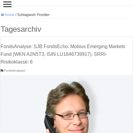
Home
/
Schlagwort:
Frontier
Tagesarchiv
FondsAnalyse: SJB FondsEcho. Mobius Emerging Markets
Fund (WKN A2N5T3, ISIN LU1846739917). SRRI-
Risikoklasse: 6
FondsAnalysen