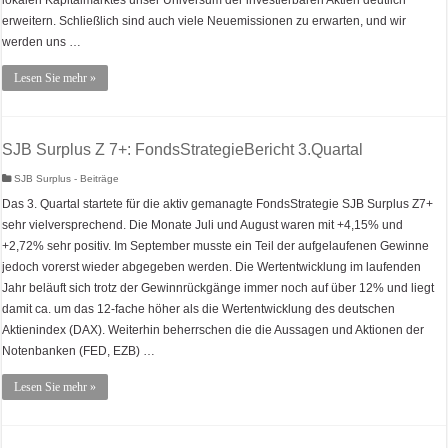
lokalen Kapitalmarktes unser Universum der investierbaren Aktien deutlich
erweitern. Schließlich sind auch viele Neuemissionen zu erwarten, und wir
werden uns …
Lesen Sie mehr »
SJB Surplus Z 7+: FondsStrategieBericht 3.Quartal
SJB Surplus - Beiträge
Das 3. Quartal startete für die aktiv gemanagte FondsStrategie SJB Surplus Z7+
sehr vielversprechend. Die Monate Juli und August waren mit +4,15% und
+2,72% sehr positiv. Im September musste ein Teil der aufgelaufenen Gewinne
jedoch vorerst wieder abgegeben werden. Die Wertentwicklung im laufenden
Jahr beläuft sich trotz der Gewinnrückgänge immer noch auf über 12% und liegt
damit ca. um das 12-fache höher als die Wertentwicklung des deutschen
Aktienindex (DAX). Weiterhin beherrschen die die Aussagen und Aktionen der
Notenbanken (FED, EZB) …
Lesen Sie mehr »