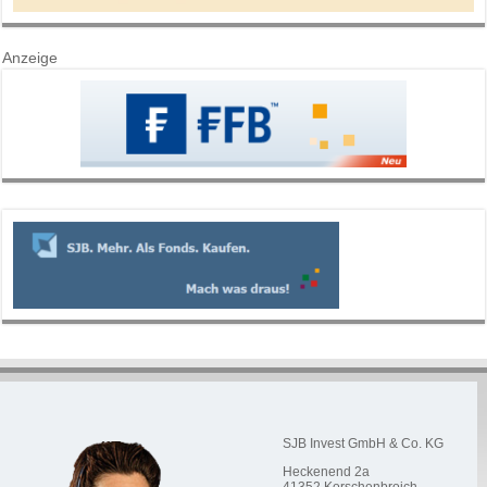
Anzeige
SJB Invest GmbH & Co. KG
Heckenend 2a