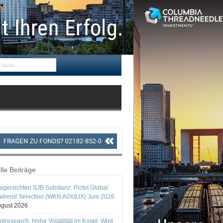
lle Beiträge
gersichten SJB Substanz: Pictet Global
trend Selection (WKN A0X8JX) Juni 2026
ugust 2026
ndresearch: Hohe Volatilität im Kospi: Wird