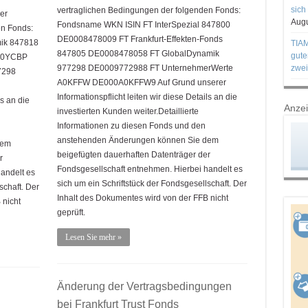
sich
vertraglichen Bedingungen der folgenden Fonds:
er
Augu
Fondsname WKN ISIN FT InterSpezial 847800
en Fonds:
DE0008478009 FT Frankfurt-Effekten-Fonds
ik 847818
TIAM
847805 DE0008478058 FT GlobalDynamik
gute
 A0YCBP
977298 DE0009772988 FT UnternehmerWerte
zwei
7298
A0KFFW DE000A0KFFW9 Auf Grund unserer
Informationspflicht leiten wir diese Details an die
ls an die
Anze
investierten Kunden weiter.Detaillierte
Informationen zu diesen Fonds und den
anstehenden Änderungen können Sie dem
dem
beigefügten dauerhaften Datenträger der
r
Fondsgesellschaft entnehmen. Hierbei handelt es
andelt es
sich um ein Schriftstück der Fondsgesellschaft. Der
schaft. Der
Inhalt des Dokumentes wird von der FFB nicht
 nicht
geprüft.
Lesen Sie mehr »
Änderung der Vertragsbedingungen
bei Frankfurt Trust Fonds