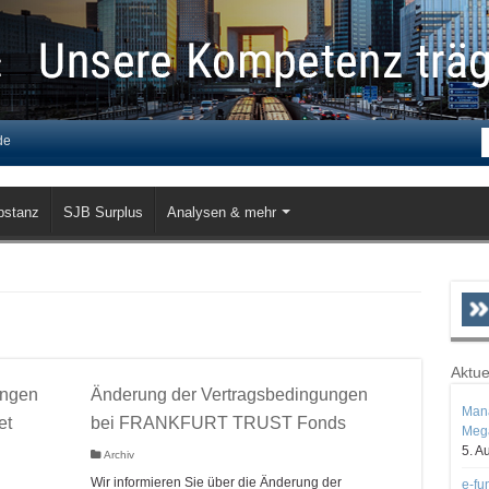
de
bstanz
SJB Surplus
Analysen & mehr
Aktue
ungen
Änderung der Vertragsbedingungen
Mana
et
bei FRANKFURT TRUST Fonds
Mega
5. A
Archiv
Wir informieren Sie über die Änderung der
e-fu