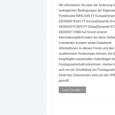
Wir informieren Sie über die Änderung d
vertraglichen Bedingungen der folgend
Fondsname WKN ISIN FT EuropaDynam
DE0008478181 FT EuropaDynamik (I)
DE000A0YCBP0 FT GlobalDynamik 97
DE0009772988 Auf Grund unserer
Informationspflicht leiten wir diese Detai
investierten Kunden weiter.Detaillierte
Informationen zu diesen Fonds und den
anstehenden Änderungen können Sie 
beigefügten dauerhaften Datenträger de
Fondsgesellschaft entnehmen. Hierbei h
sich um ein Schriftstück der Fondsgesell
Inhalt des Dokumentes wird von der FFB
geprüft.
Lesen Sie mehr »