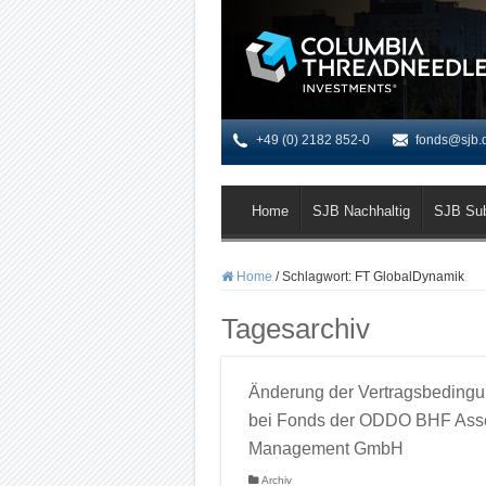
+49 (0) 2182 852-0
fonds@sjb.
Home
SJB Nachhaltig
SJB Su
Home
/
Schlagwort:
FT GlobalDynamik
Tagesarchiv
Änderung der Vertragsbeding
bei Fonds der ODDO BHF Ass
Management GmbH
Archiv