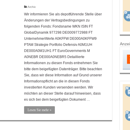
Archiv
Wir informieren Sie als depotführende Stelle über
Änderungen der Vertragsbedingungen zu
folgenden Fonds: Fondsname WKN ISIN FT
GlobalDynamik 977298 DE0009772988 FT
UnternehmerWerte A0KFFW DE000A0KFFW9
Anze
PTAM Strategie Portfolio Defensiv A0M1UH
DE000A0M1UH1 FT EuroGovernments M
A0NEBR DE000A0NEBR5 Detaillierte
Informationen zu diesen Fonds entnehmen Sie
bitte dem beigefügten Datenträger. Bitte beachten
Sie, dass wir diese Information auf Grund unserer
Informationspflicht an die in diesen Fonds
investierten Kunden versenden werden. Wir
möchten an dieser Stelle darauf hinweisen, dass
es sich bei dem beigefügten Dokument …
Lesen Sie mehr »