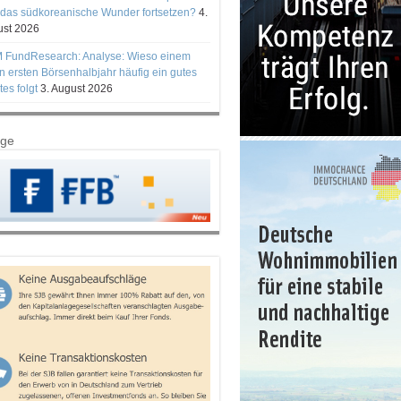
 das südkoreanische Wunder fortsetzen?
4.
st 2026
 FundResearch: Analyse: Wieso einem
n ersten Börsenhalbjahr häufig ein gutes
tes folgt
3. August 2026
ige