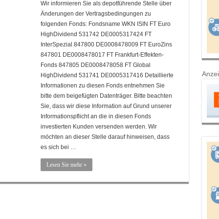
Wir informieren Sie als depotführende Stelle über
Änderungen der Vertragsbedingungen zu
folgenden Fonds: Fondsname WKN ISIN FT Euro
HighDividend 531742 DE0005317424 FT
InterSpezial 847800 DE0008478009 FT EuroZins
847801 DE0008478017 FT Frankfurt-Effekten-
Fonds 847805 DE0008478058 FT Global
Anze
HighDividend 531741 DE0005317416 Detaillierte
Informationen zu diesen Fonds entnehmen Sie
bitte dem beigefügten Datenträger. Bitte beachten
Sie, dass wir diese Information auf Grund unserer
Informationspflicht an die in diesen Fonds
investierten Kunden versenden werden. Wir
möchten an dieser Stelle darauf hinweisen, dass
es sich bei …
Lesen Sie mehr »