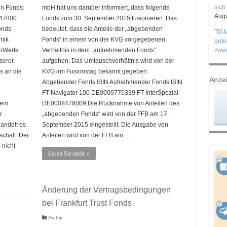
sich
en Fonds:
mbH hat uns darüber informiert, dass folgende
Augu
847800
Fonds zum 30. September 2015 fusionieren. Das
onds
bedeutet, dass die Anteile der „abgebenden
TIAM
mik
Fonds“ in einem von der KVG vorgegebenen
gute
rWerte
Verhältnis in dem „aufnehmenden Fonds“
zwei
erer
aufgehen. Das Umtauschverhältnis wird von der
ls an die
KVG am Fusionstag bekannt gegeben.
Anze
Abgebender Fonds ISIN Aufnehmender Fonds ISIN
FT Navigator 100 DE0009770339 FT InterSpezial
dem
DE0008478009 Die Rücknahme von Anteilen des
r
„abgebenden Fonds“ wird von der FFB am 17.
andelt es
September 2015 eingestellt. Die Ausgabe von
schaft. Der
Anteilen wird von der FFB am …
 nicht
Lesen Sie mehr »
Änderung der Vertragsbedingungen
bei Frankfurt Trust Fonds
Archiv