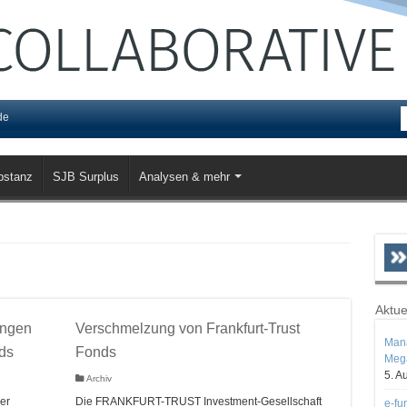
de
bstanz
SJB Surplus
Analysen & mehr
Aktue
ungen
Verschmelzung von Frankfurt-Trust
Mana
ds
Fonds
Mega
5. A
Archiv
er
Die FRANKFURT-TRUST Investment-Gesellschaft
e-fu