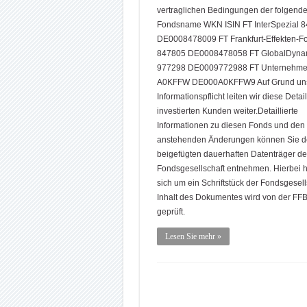
vertraglichen Bedingungen der folgend
Fondsname WKN ISIN FT InterSpezial 
DE0008478009 FT Frankfurt-Effekten-F
847805 DE0008478058 FT GlobalDyna
977298 DE0009772988 FT Unternehme
A0KFFW DE000A0KFFW9 Auf Grund uns
Informationspflicht leiten wir diese Detai
investierten Kunden weiter.Detaillierte
Informationen zu diesen Fonds und den
anstehenden Änderungen können Sie 
beigefügten dauerhaften Datenträger de
Fondsgesellschaft entnehmen. Hierbei h
sich um ein Schriftstück der Fondsgesell
Inhalt des Dokumentes wird von der FFB
geprüft.
Lesen Sie mehr »