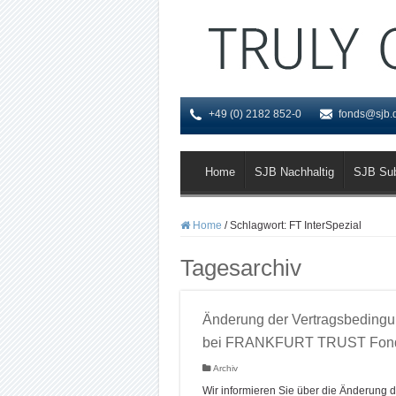
+49 (0) 2182 852-0
fonds@sjb.
Home
SJB Nachhaltig
SJB Su
Home
/
Schlagwort:
FT InterSpezial
Tagesarchiv
Änderung der Vertragsbeding
bei FRANKFURT TRUST Fon
Archiv
Wir informieren Sie über die Änderung d