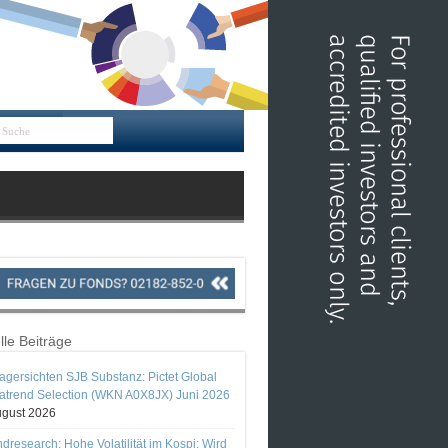
lle Beiträge
gersichten SJB Substanz: Pictet Global
trend Selection (WKN A0X8JX) Juni 2026
ugust 2026
ndresearch: Hohe Volatilität im Kospi: Wird