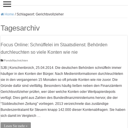
Home
/
Schlagwort:
Gerichtsvollzieher
Tagesarchiv
Focus Online: Schnüffelei im Staatsdienst: Behörden
durchleuchten so viele Konten wie nie
FondsNachrichten
SJB | Korschenbroich, 25.04.2014. Die deutschen Behörden schnüffeln immer
häufiger in den Konten der Bürger. Nach Medieninformationen durchleuchteten
sie in den vergangenen 15 Monaten so oft private Konten wie nie zuvor. Die
Gründe dafür sind vielfältig. Besonders häufig ließen neben den Finanzämtern
Gerichtsvollzieher prüfen, wer über welche Konten oder Wertpapierdepots
verfügt. Dies geht aus Zahlen des Bundesfinanzministeriums hervor, die der
“Süddeutschen Zeitung” vorliegen. 2013 verzeichnete das zuständige
Bundeszentralamt für Steuern knapp 142.000 dieser Kontenabfragen. Sie haben
sich damit im Vergleich …
Lesen Sie mehr »