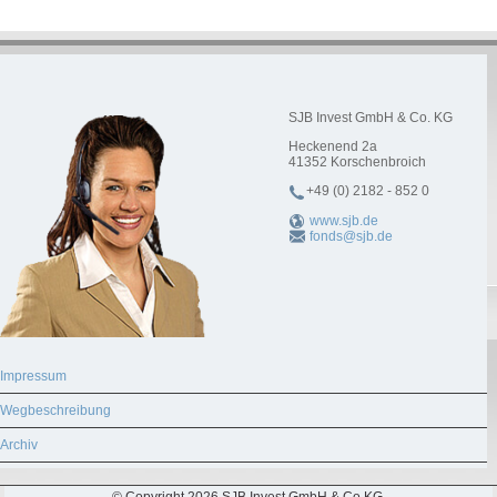
SJB Invest GmbH & Co. KG
Heckenend 2a
41352
Korschenbroich
+49 (0) 2182 - 852 0
www.sjb.de
fonds@sjb.de
Impressum
Wegbeschreibung
Archiv