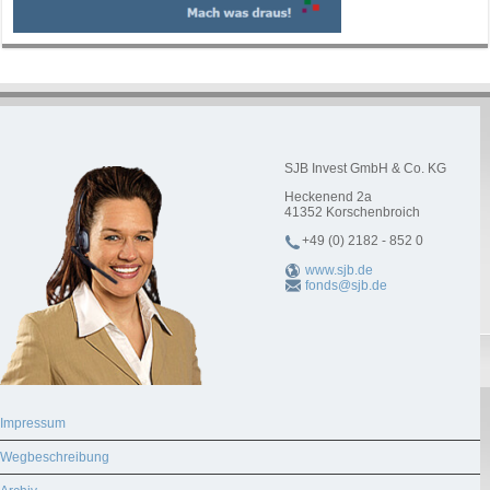
SJB Invest GmbH & Co. KG
Heckenend 2a
41352
Korschenbroich
+49 (0) 2182 - 852 0
www.sjb.de
fonds@sjb.de
Impressum
Wegbeschreibung