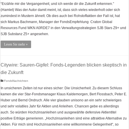
“Erzähle mir die Vergangenheit, und ich werde dir die Zukunft erkennen.”
(Hamlet) Was der Autor damit meint, ist, dass sich vieles wiederholt oder sich
zumindest in Mustern ähnelt. Ob dies auch bei Rohstoffaktien der Fall ist, hat
sich Markus Bachmann, Manager der FondsEmpfehlung Craton Global
Resources Fund WKN A0RDE7 in den Verwaltungsstrategien SJB Stars Z9+ und
SJB Substanz Z5+ angesehen.
Lesen Sie mehr »
Citywire: Sauren-Gipfel: Fonds-Legenden blicken skeptisch in
die Zukunft
FondsNachrichten
In unsicheren Zeiten ist nur eines sicher: Die Unsicherheit. Zu diesem Schluss
kamen die vier Star-Fondsmanager Klaus Kaldemorgen, Bert Flossbach, Peter E.
Huber und Bernd Ondruch. Alle vier glauben unisono an ein sehr schwieriges
und sehr volatiles Jahr für Aktien und Anleihen. Chancen gebe es allerdings
auch. So würden Hochzinsanleihen und ausgewählte defensive Aktientitel
positive Erträge generieren. „Hochzinsanleihen sind eine attraktive Alternative zu
Aktien. Für mich sind Hochzinsanleihen eine willkommene Gelegenheit“, so