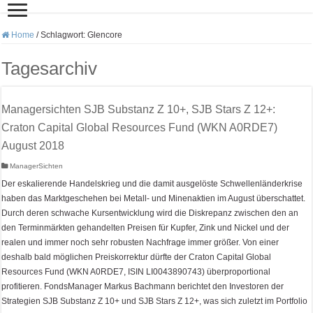
Home
/
Schlagwort:
Glencore
Tagesarchiv
Managersichten SJB Substanz Z 10+, SJB Stars Z 12+:
Craton Capital Global Resources Fund (WKN A0RDE7)
August 2018
ManagerSichten
Der eskalierende Handelskrieg und die damit ausgelöste Schwellenländerkrise
haben das Marktgeschehen bei Metall- und Minenaktien im August überschattet.
Durch deren schwache Kursentwicklung wird die Diskrepanz zwischen den an
den Terminmärkten gehandelten Preisen für Kupfer, Zink und Nickel und der
realen und immer noch sehr robusten Nachfrage immer größer. Von einer
deshalb bald möglichen Preiskorrektur dürfte der Craton Capital Global
Resources Fund (WKN A0RDE7, ISIN LI0043890743) überproportional
profitieren. FondsManager Markus Bachmann berichtet den Investoren der
Strategien SJB Substanz Z 10+ und SJB Stars Z 12+, was sich zuletzt im Portfolio