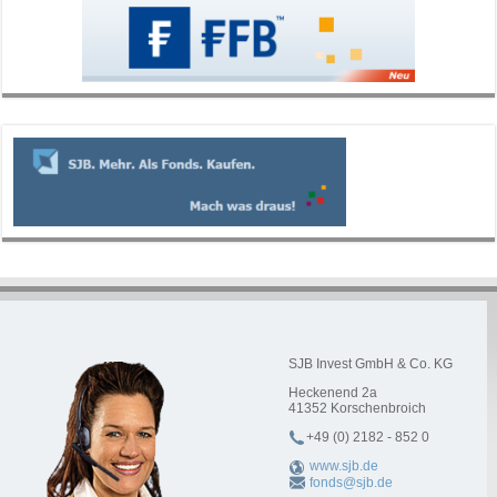
SJB Invest GmbH & Co. KG
Heckenend 2a
41352
Korschenbroich
+49 (0) 2182 - 852 0
www.sjb.de
fonds@sjb.de