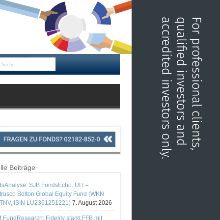
lle Beiträge
sAnalyse: SJB FondsEcho. UI I –
rusco Bolton Global Equity Fund (WKN
TNV, ISIN LU2361251221)
7. August 2026
 FundResearch: Fidelity stärkt FFB mit