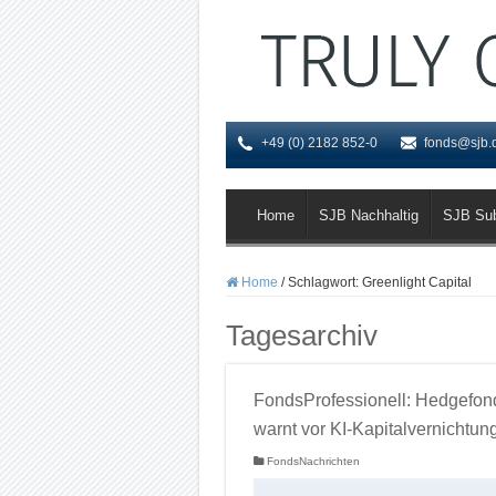
+49 (0) 2182 852-0
fonds@sjb.
Home
SJB Nachhaltig
SJB Su
Home
/
Schlagwort:
Greenlight Capital
Tagesarchiv
FondsProfessionell: Hedgefon
warnt vor KI-Kapitalvernichtun
FondsNachrichten