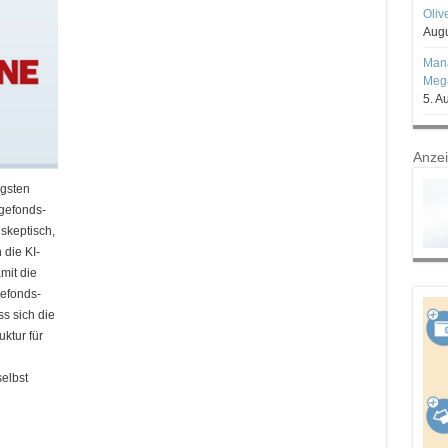
Oliv
Augu
Mana
Mega
5. A
Anze
igsten
gefonds-
skeptisch,
 die KI-
mit die
gefonds-
s sich die
uktur für
elbst