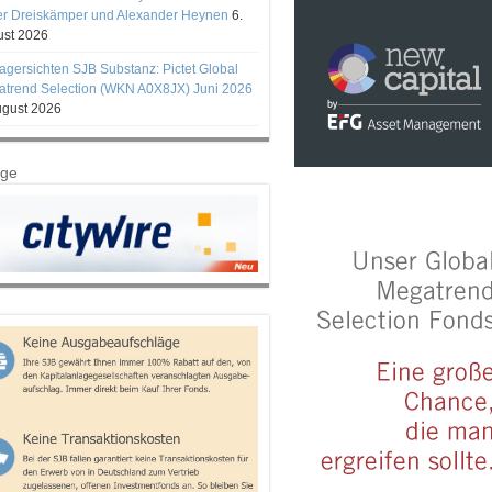
er Dreiskämper und Alexander Heynen
6.
st 2026
gersichten SJB Substanz: Pictet Global
trend Selection (WKN A0X8JX) Juni 2026
ugust 2026
ige