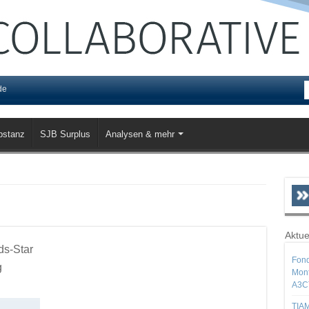
de
bstanz
SJB Surplus
Analysen & mehr
Aktue
ds-Star
Fond
g
Mont
A3C
TIAM