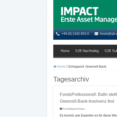
+49 (0) 2182 852-0
fonds@sjb.
Home
SJB Nachhaltig
SJB Su
Home
/
Schlagwort:
Greensill Bank
Tagesarchiv
FondsProfessionell: Bafin stell
Greensill-Bank-Insolvenz fest
FondsNachrichten
Es kommt, wie Experten es für diese W