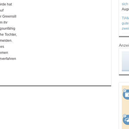
sich
örde hat
Augu
uf
r Greensill
TIAM
m ihr
gute
ngsunfähig
zwei
he Tochter,
nmelden.
Anze
des
remen
zverfahren