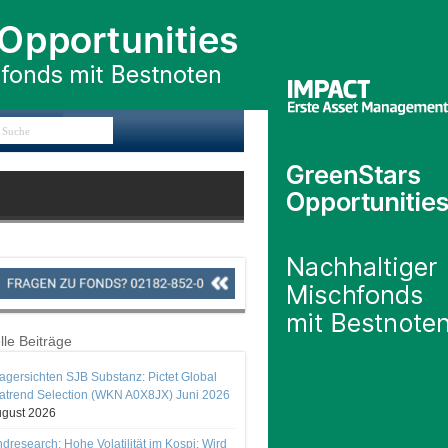
lle Beiträge
gersichten SJB Substanz: Pictet Global
trend Selection (WKN A0X8JX) Juni 2026
ugust 2026
ndresearch: Hohe Volatilität im Kospi: Wird