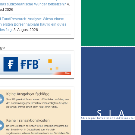
 das südkoreanische Wunder fortsetzen?
4.
st 2026
 FundResearch: Analyse: Wieso einem
n ersten Börsenhalbjahr häufig ein gutes
tes folgt
3. August 2026
ige