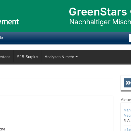
de
bstanz
SJB Surplus
Analysen & mehr
Aktue
t
Mana
Mega
5. A
oche
e-fu