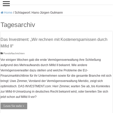
Home
/
Schlagwort:
Hans-Jürgen Gutmann
Tagesarchiv
Das Investment: „Wir rechnen mit Kostenersparnissen durch
Mifid II“
FondsNachrichten
Vor einigen Wochen gab die erste Vermögensverwaltung ihre Schließung
aufgrund des Mehraufwands durch Mifid II bekannt. Wie andere
Vermögensverwalter dazu stellen und welche Probleme die EU-
Finanzmarktrichtlinie für ihr Unternehmen sowie für die gesamte Branche mit sich
bringt: Uwe Zimmer, Vorstand der Vermögensverwaltung Meridio, zeigt sich
optimistisch. DAS INVESTMENT.com: Herr Zimmer, warten Sie ab, bis Konkretes
zur Mifid-II-Umsetzung in deutsches Recht bekannt wird, oder bereiten Sie sich
jetzt schon auf Mifid II vor?
Lesen Sie mehr »