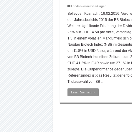
Fonds Pressemitteilungen
Bellevue | Küsnacht, 19.02.2016. Veröff
des Jahresberichts 2015 der BB Biotech
Weitere signifikante Erhöhung der Divi
25% auf CHF 14.50 pro Aktie, Vorschlag 
1:5 In einem volatilen Marktumfeld schlo
Nasdaq Biotech Index (NBI) im Gesamtj
um 11.8% in USD fester, während der Ak
von BB Biotech im selben Zeitraum um 
CHF, 41.2% in EUR sowie um 27.1% in
zulegte. Die Outperformance gegenübe
Referenzindex ist das Resultat der erfol
Titelauswahl von BB …
Lesen Sie mehr »