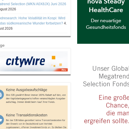
trend Selection (WKN A0X8JX) Juni 2026
ugust 2026
ndresearch: Hohe Volatilität im Kospi: Wird
 das südkoreanische Wunder fortsetzen?
4.
st 2026
ige