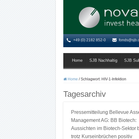
+49 (0) 2182 852-0
fonds@sjb.
Home
SJB Nachhaltig
SJB Su
Home
/
Schlagwort:
HIV-1-Infektion
Tagesarchiv
Pressemitteilung Bellevue Ass
Management AG: BB Biotech:
Aussichten im Biotech-Sektor 
trotz Kurseinbrüchen positiv