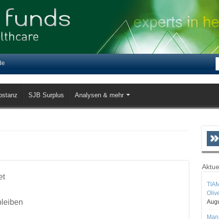
de
bstanz
SJB Surplus
Analysen & mehr
Aktue
et
TIAM
Oliv
bleiben
Augu
Mana