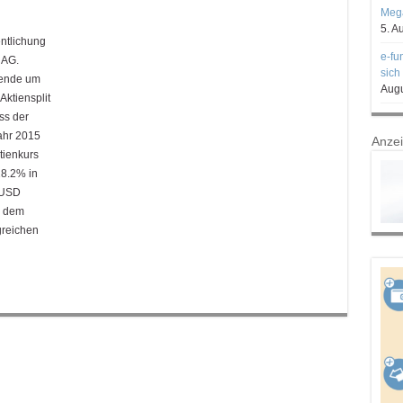
Mega
5. A
entlichung
e-fu
 AG.
sich
dende um
Augu
Aktiensplit
ss der
ahr 2015
Anze
tienkurs
28.2% in
 USD
r dem
greichen