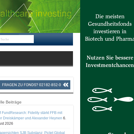
lle Beiträge
 FundResearch: Fidelity stärkt FFB mit
er Dreiskämper und Alexander Heynen
6.
st 2026
gersichten SJB Substanz: Pictet Global