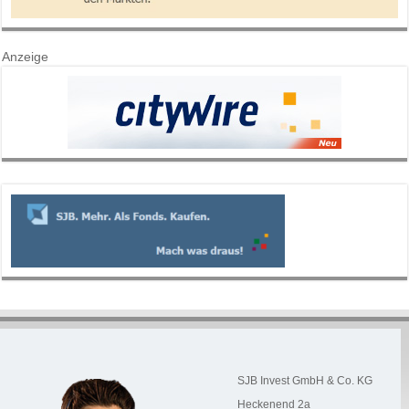
Anzeige
SJB Invest GmbH & Co. KG
Heckenend 2a