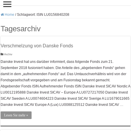
Home
/
Schlagwort:
ISIN LU0156840208
Tagesarchiv
Verschmelzung von Danske Fonds
Archiv
Danske Invest hat uns darüber informiert, dass folgende Fonds zum 21.
September 2018 fusioniert haben. Die Anteile des „abgebenden Fonds“ gehen
damit in dem „aufnehmenden Fonds“ auf. Das Umtauschverhältnis wird von der
Fondsgesellschaft vorgegeben und am Fusionstag bekannt gemacht.
Abgebender Fonds ISIN Aufnehmender Fonds ISIN Danske Invest SICAV Nordic A
LU0012195888 Danske Invest SICAV – Europe A LU0727217050 Danske Invest
SICAV Sweden A LU0074604223 Danske Invest SICAV Sverige A LU1679011665
Danske Invest SICAV Europe A (Lux) LU0088125512 Danske Invest SICAV …
Lesen Sie mehr »