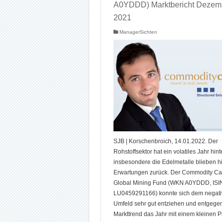
A0YDDD) Marktbericht Dezem
2021
ManagerSichten
SJB | Korschenbroich, 14.01.2022. Der
Rohstoffsektor hat ein volatiles Jahr hint
insbesondere die Edelmetalle blieben h
Erwartungen zurück. Der Commodity Cap
Global Mining Fund (WKN A0YDDD, ISI
LU0459291166) konnte sich dem negat
Umfeld sehr gut entziehen und entgege
Markttrend das Jahr mit einem kleinen P