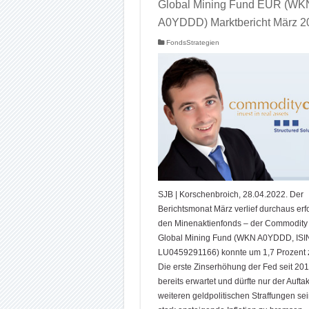
Global Mining Fund EUR (WK
A0YDDD) Marktbericht März 2
FondsStrategien
SJB | Korschenbroich, 28.04.2022. Der
Berichtsmonat März verlief durchaus erfo
den Minenaktienfonds – der Commodity 
Global Mining Fund (WKN A0YDDD, ISI
LU0459291166) konnte um 1,7 Prozent 
Die erste Zinserhöhung der Fed seit 20
bereits erwartet und dürfte nur der Auftak
weiteren geldpolitischen Straffungen sei