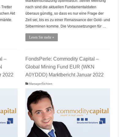
Markteinschätzung optimistisch: Seiner Meinung
Tretter
nach sind die aktuellen Fundamentaldaten
schen Akt
überaus günstig, so dass es nur eine Frage der
fmärkte.
Zeit sei, bis es zu einer Renaissance der Gold- und
Silberminen komme. Die Voraussetzungen für …
Lesen Sie mehr »
l –
FondsPerle: Commodity Capital –
N
Global Mining Fund EUR (WKN
r 2022
A0YDDD) Marktbericht Januar 2022
ManagerSichten