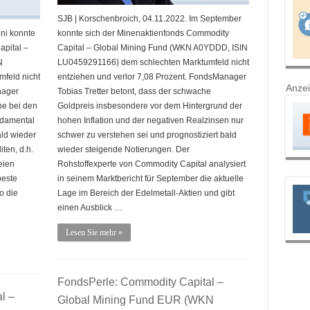
SJB | Korschenbroich, 04.11.2022. Im September
ni konnte
konnte sich der Minenaktienfonds Commodity
apital –
Capital – Global Mining Fund (WKN A0YDDD, ISIN
N
LU0459291166) dem schlechten Marktumfeld nicht
feld nicht
entziehen und verlor 7,08 Prozent. FondsManager
Anze
nager
Tobias Tretter betont, dass der schwache
he bei den
Goldpreis insbesondere vor dem Hintergrund der
ndamental
hohen Inflation und der negativen Realzinsen nur
ald wieder
schwer zu verstehen sei und prognostiziert bald
ten, d.h.
wieder steigende Notierungen. Der
eien
Rohstoffexperte von Commodity Capital analysiert
beste
in seinem Marktbericht für September die aktuelle
o die
Lage im Bereich der Edelmetall-Aktien und gibt
einen Ausblick …
Lesen Sie mehr »
FondsPerle: Commodity Capital –
l –
Global Mining Fund EUR (WKN