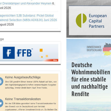
er Dreiskämper und Alexander Heynen
6.
st 2026
gersichten SJB Substanz: Pictet Global
trend Selection (WKN A0X8JX) Juni 2026
ugust 2026
ige