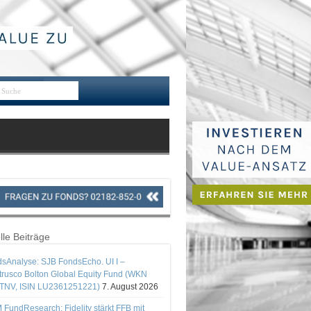
lle Beiträge
sAnalyse: SJB FondsEcho. UI I –
rusco Bolton Global Equity Fund (WKN
TNV, ISIN LU2361251221)
7. August 2026
 FundResearch: Fidelity stärkt FFB mit