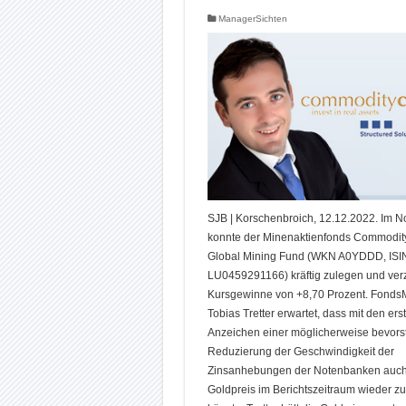
ManagerSichten
SJB | Korschenbroich, 12.12.2022. Im 
konnte der Minenaktienfonds Commodity
Global Mining Fund (WKN A0YDDD, ISI
LU0459291166) kräftig zulegen und ver
Kursgewinne von +8,70 Prozent. Fond
Tobias Tretter erwartet, dass mit den ers
Anzeichen einer möglicherweise bevor
Reduzierung der Geschwindigkeit der
Zinsanhebungen der Notenbanken auch
Goldpreis im Berichtszeitraum wieder z