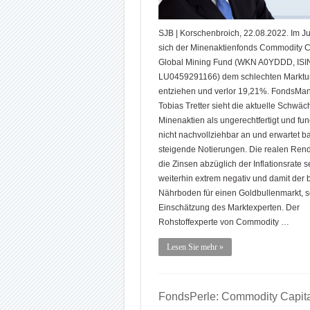
SJB | Korschenbroich, 22.08.2022. Im Ju
sich der Minenaktienfonds Commodity C
Global Mining Fund (WKN A0YDDD, ISI
LU0459291166) dem schlechten Marktum
entziehen und verlor 19,21%. FondsMa
Tobias Tretter sieht die aktuelle Schwäc
Minenaktien als ungerechtfertigt und fu
nicht nachvollziehbar an und erwartet b
steigende Notierungen. Die realen Rendi
die Zinsen abzüglich der Inflationsrate s
weiterhin extrem negativ und damit der 
Nährboden für einen Goldbullenmarkt, s
Einschätzung des Marktexperten. Der
Rohstoffexperte von Commodity …
Lesen Sie mehr »
FondsPerle: Commodity Capita