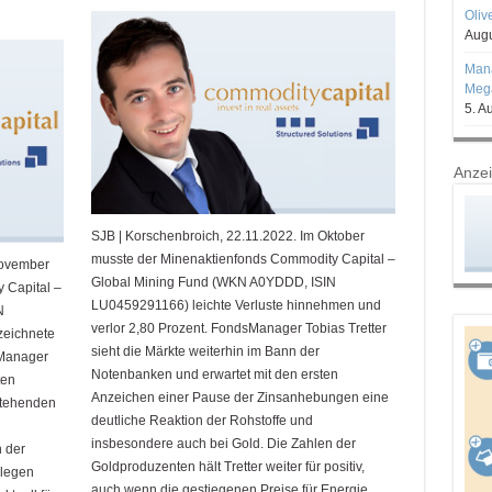
Oliv
Augu
Mana
Mega
5. A
Anze
SJB | Korschenbroich, 22.11.2022. Im Oktober
musste der Minenaktienfonds Commodity Capital –
November
Global Mining Fund (WKN A0YDDD, ISIN
 Capital –
LU0459291166) leichte Verluste hinnehmen und
N
verlor 2,80 Prozent. FondsManager Tobias Tretter
zeichnete
sieht die Märkte weiterhin im Bann der
sManager
Notenbanken und erwartet mit den ersten
ten
Anzeichen einer Pause der Zinsanhebungen eine
stehenden
deutliche Reaktion der Rohstoffe und
insbesondere auch bei Gold. Die Zahlen der
 der
Goldproduzenten hält Tretter weiter für positiv,
ulegen
auch wenn die gestiegenen Preise für Energie