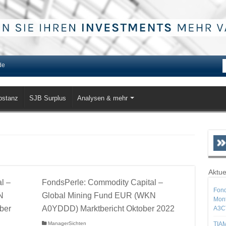
de
bstanz
SJB Surplus
Analysen & mehr
Aktue
l –
FondsPerle: Commodity Capital –
Fond
N
Global Mining Fund EUR (WKN
Mont
ber
A0YDDD) Marktbericht Oktober 2022
A3C
ManagerSichten
TIAM