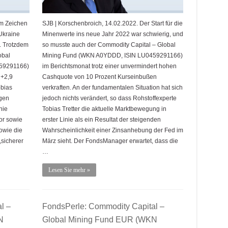
im Zeichen
SJB | Korschenbroich, 14.02.2022. Der Start für die
Ukraine
Minenwerte ins neue Jahr 2022 war schwierig, und
t. Trotzdem
so musste auch der Commodity Capital – Global
obal
Mining Fund (WKN A0YDDD, ISIN LU0459291166)
59291166)
im Berichtsmonat trotz einer unvermindert hohen
 +2,9
Cashquote von 10 Prozent Kurseinbußen
obias
verkraften. An der fundamentalen Situation hat sich
egen
jedoch nichts verändert, so dass Rohstoffexperte
nie
Tobias Tretter die aktuelle Marktbewegung in
or sowie
erster Linie als ein Resultat der steigenden
owie die
Wahrscheinlichkeit einer Zinsanhebung der Fed im
„sicherer
März sieht. Der FondsManager erwartet, dass die
…
Lesen Sie mehr »
l –
FondsPerle: Commodity Capital –
N
Global Mining Fund EUR (WKN