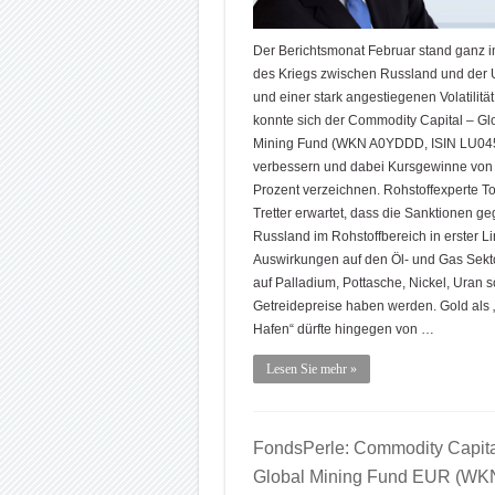
Der Berichtsmonat Februar stand ganz 
des Kriegs zwischen Russland und der 
und einer stark angestiegenen Volatilitä
konnte sich der Commodity Capital – Gl
Mining Fund (WKN A0YDDD, ISIN LU04
verbessern und dabei Kursgewinne von
Prozent verzeichnen. Rohstoffexperte T
Tretter erwartet, dass die Sanktionen g
Russland im Rohstoffbereich in erster Li
Auswirkungen auf den Öl- und Gas Sekt
auf Palladium, Pottasche, Nickel, Uran s
Getreidepreise haben werden. Gold als 
Hafen“ dürfte hingegen von …
Lesen Sie mehr »
FondsPerle: Commodity Capita
Global Mining Fund EUR (WK