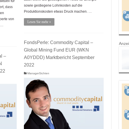
ktuell für
sowie gestiegene Lohnkosten auf die
rt, dass
Produktionskosten etwas Druck machen. …
den
perte von
Lesen Sie mehr »
 …
FondsPerle: Commodity Capital –
Anze
Global Mining Fund EUR (WKN
l –
A0YDDD) Marktbericht September
N
2022
022
ManagerSichten