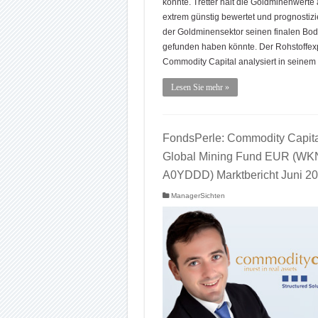
könnte. Tretter hält die Goldminenwerte a
extrem günstig bewertet und prognostizie
der Goldminensektor seinen finalen Bo
gefunden haben könnte. Der Rohstoffex
Commodity Capital analysiert in seinem
Lesen Sie mehr »
FondsPerle: Commodity Capita
Global Mining Fund EUR (WK
A0YDDD) Marktbericht Juni 2
ManagerSichten