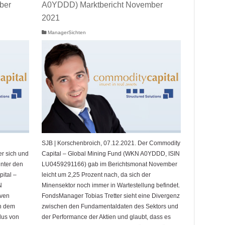
ber
A0YDDD) Marktbericht November
2021
ManagerSichten
SJB | Korschenbroich, 07.12.2021. Der Commodity
er sich und
Capital – Global Mining Fund (WKN A0YDDD, ISIN
inter den
LU0459291166) gab im Berichtsmonat November
ital –
leicht um 2,25 Prozent nach, da sich der
N
Minensektor noch immer in Wartestellung befindet.
iven
FondsManager Tobias Tretter sieht eine Divergenz
n dem
zwischen den Fundamentaldaten des Sektors und
lus von
der Performance der Aktien und glaubt, dass es