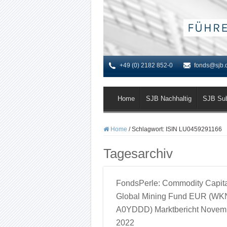
+49 (0) 2182 852-0
fonds@sjb.
Home
SJB Nachhaltig
SJB Su
Home
/
Schlagwort:
ISIN LU0459291166
Tagesarchiv
FondsPerle: Commodity Capita
Global Mining Fund EUR (WK
A0YDDD) Marktbericht Novem
2022