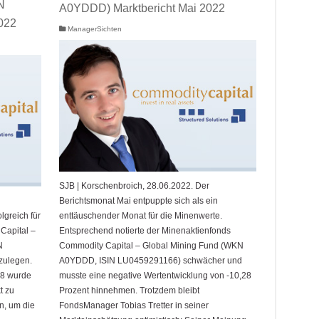
N
A0YDDD) Marktbericht Mai 2022
022
ManagerSichten
SJB | Korschenbroich, 28.06.2022. Der
Berichtsmonat Mai entpuppte sich als ein
lgreich für
enttäuschender Monat für die Minenwerte.
Capital –
Entsprechend notierte der Minenaktienfonds
N
Commodity Capital – Global Mining Fund (WKN
zulegen.
A0YDDD, ISIN LU0459291166) schwächer und
18 wurde
musste eine negative Wertentwicklung von -10,28
t zu
Prozent hinnehmen. Trotzdem bleibt
n, um die
FondsManager Tobias Tretter in seiner