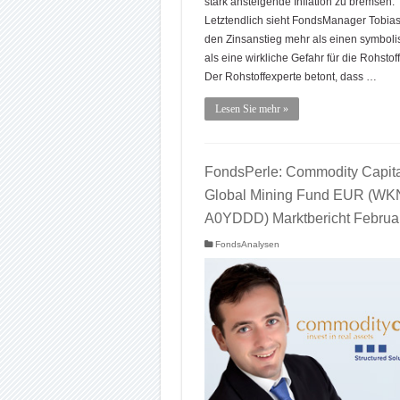
stark ansteigende Inflation zu bremsen.
Letztendlich sieht FondsManager Tobias 
den Zinsanstieg mehr als einen symboli
als eine wirkliche Gefahr für die Rohstof
Der Rohstoffexperte betont, dass …
Lesen Sie mehr »
FondsPerle: Commodity Capita
Global Mining Fund EUR (WK
A0YDDD) Marktbericht Februa
FondsAnalysen