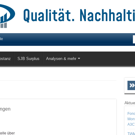
de
bstanz
SJB Surplus
Analysen & mehr
Aktue
ungen
Fond
Mont
A3C
elle über
TIAM