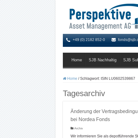
+49 (0) 2182 852-0
fonds@sjb.
Home
SJB Nachhaltig
SJB Su
Home
/
Schlagwort:
ISIN LU0602539867
Tagesarchiv
Änderung der Vertragsbeding
bei Nordea Fonds
Archiv
Wir informieren Sie als depotführende St