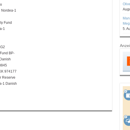
Oliv
zu
Augu
 Nordea-1
Mana
ty Fund
Mega
a-1
5. A
Anze
EG2
Fund BP-
Danish
8845
DKK 974177
r Reserve
-1 Danish