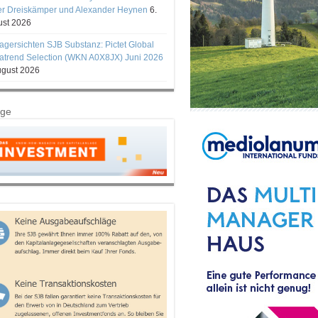
er Dreiskämper und Alexander Heynen
6.
st 2026
gersichten SJB Substanz: Pictet Global
trend Selection (WKN A0X8JX) Juni 2026
ugust 2026
ige