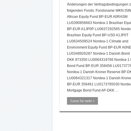
Änderungen der Vertragsbedingungen 
folgenden Fonds: Fondsname WKN ISIN
African Equity Fund BP-EUR A0RASM
LU0390856663 Nordea-1 Brazilian Equi
BP-EUR A1JP0P LU0637292565 Norde
Brazilian Equity Fund BP-USD A1JP0T
LU0634509524 Nordea-1 Climate and
Environment Equity Fund BP-EUR A0N
LU0348926287 Nordea-1 Danish Bond 
DKK 973350 LU0064319766 Nordea-1 
Bond Fund BP-EUR 358456 LU017377
Nordea-1 Danish Kroner Reserve BP-
LU0064321317 Nordea-1 Danish Krone
BP-EUR 358461 LU0173785030 Nordea
Mortgage Bond Fund AP-DKK …
Lesen Sie mehr »