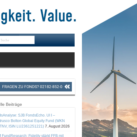
lle Beiträge
sAnalyse: SJB FondsEcho. UI I –
rusco Bolton Global Equity Fund (WKN
TNV, ISIN LU2361251221)
7. August 2026
 FundResearch: Fidelity stärkt FFB mit