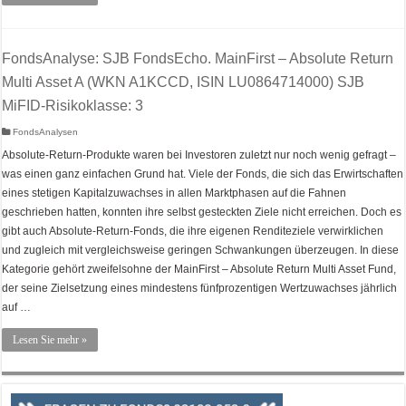
FondsAnalyse: SJB FondsEcho. MainFirst – Absolute Return
Multi Asset A (WKN A1KCCD, ISIN LU0864714000) SJB
MiFID-Risikoklasse: 3
FondsAnalysen
Absolute-Return-Produkte waren bei Investoren zuletzt nur noch wenig gefragt –
was einen ganz einfachen Grund hat. Viele der Fonds, die sich das Erwirtschaften
eines stetigen Kapitalzuwachses in allen Marktphasen auf die Fahnen
geschrieben hatten, konnten ihre selbst gesteckten Ziele nicht erreichen. Doch es
gibt auch Absolute-Return-Fonds, die ihre eigenen Renditeziele verwirklichen
und zugleich mit vergleichsweise geringen Schwankungen überzeugen. In diese
Kategorie gehört zweifelsohne der MainFirst – Absolute Return Multi Asset Fund,
der seine Zielsetzung eines mindestens fünfprozentigen Wertzuwachses jährlich
auf …
Lesen Sie mehr »