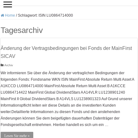
Home
/
Schlagwort:
ISIN LU0864714000
Tagesarchiv
Änderung der Vertragsbedingungen bei Fonds der MainFirst
SICAV
Archiv
Wir informieren Sie über die Änderung der vertraglichen Bedingungen der
folgenden Fonds: Fondsname WKN ISIN MainFirst Absolute Return Multi Asset A
A1KCCD LU0864714000 MainFirst Absolute Return Multi Asset B A1KCCE
LU0864714422 MainFirst Global DividendStars A A14VLR LU1238901240
MainFirst II Global DividendStars B A14VLS LU1238901323 Auf Grund unserer
Informationspflicht leiten wir diese Details an die investierten Kunden
weiter.Detaillierte Informationen zu diesen Fonds und den anstehenden
Änderungen können Sie dem beigefügten dauerhaften Datenträger der
Fondsgesellschaft entnehmen. Hierbei handelt es sich um ein …
Lesen Sie mehr »