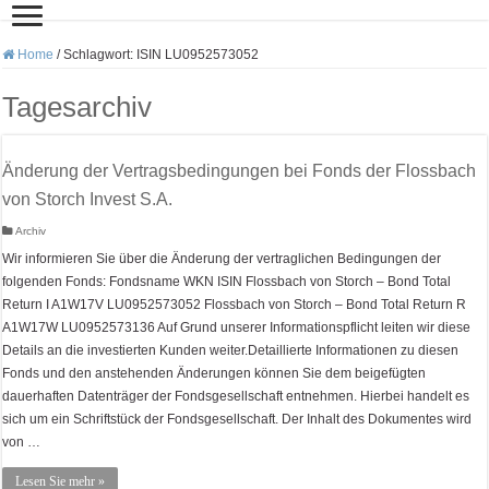
Home
/
Schlagwort:
ISIN LU0952573052
Tagesarchiv
Änderung der Vertragsbedingungen bei Fonds der Flossbach
von Storch Invest S.A.
Archiv
Wir informieren Sie über die Änderung der vertraglichen Bedingungen der
folgenden Fonds: Fondsname WKN ISIN Flossbach von Storch – Bond Total
Return I A1W17V LU0952573052 Flossbach von Storch – Bond Total Return R
A1W17W LU0952573136 Auf Grund unserer Informationspflicht leiten wir diese
Details an die investierten Kunden weiter.Detaillierte Informationen zu diesen
Fonds und den anstehenden Änderungen können Sie dem beigefügten
dauerhaften Datenträger der Fondsgesellschaft entnehmen. Hierbei handelt es
sich um ein Schriftstück der Fondsgesellschaft. Der Inhalt des Dokumentes wird
von …
Lesen Sie mehr »