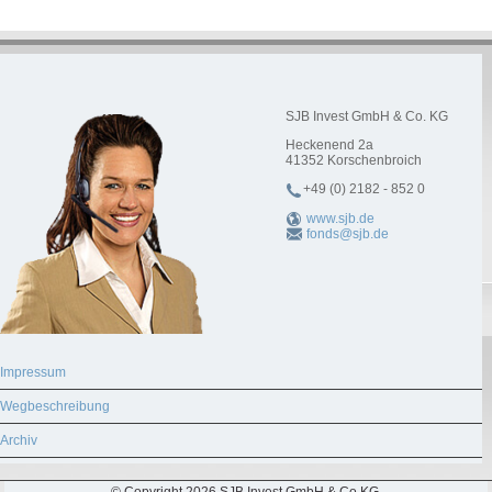
SJB Invest GmbH & Co. KG
Heckenend 2a
41352
Korschenbroich
+49 (0) 2182 - 852 0
www.sjb.de
fonds@sjb.de
Impressum
Wegbeschreibung
Archiv