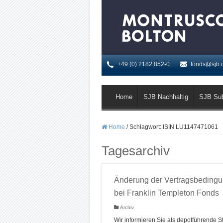
+49 (0) 2182 852-0
fonds@sjb.
Home
SJB Nachhaltig
SJB Su
Home
/
Schlagwort:
ISIN LU1147471061
Tagesarchiv
Änderung der Vertragsbeding
bei Franklin Templeton Fonds
Archiv
Wir informieren Sie als depotführende St