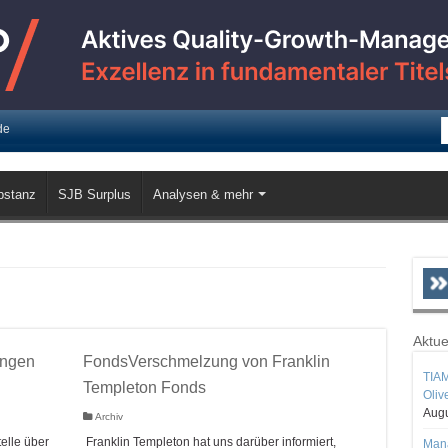
de
bstanz
SJB Surplus
Analysen & mehr
Aktue
ungen
FondsVerschmelzung von Franklin
TIAM
Templeton Fonds
Oliv
Augu
Archiv
elle über
Franklin Templeton hat uns darüber informiert,
Mana