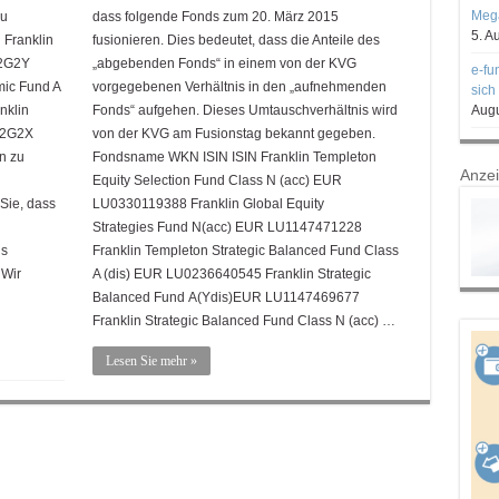
Mega
zu
dass folgende Fonds zum 20. März 2015
5. A
Franklin
fusionieren. Dies bedeutet, dass die Anteile des
12G2Y
„abgebenden Fonds“ in einem von der KVG
e-fu
mic Fund A
vorgegebenen Verhältnis in den „aufnehmenden
sich
nklin
Fonds“ aufgehen. Dieses Umtauschverhältnis wird
Augu
12G2X
von der KVG am Fusionstag bekannt gegeben.
n zu
Fondsname WKN ISIN ISIN Franklin Templeton
Anze
Equity Selection Fund Class N (acc) EUR
 Sie, dass
LU0330119388 Franklin Global Equity
Strategies Fund N(acc) EUR LU1147471228
ds
Franklin Templeton Strategic Balanced Fund Class
 Wir
A (dis) EUR LU0236640545 Franklin Strategic
Balanced Fund A(Ydis)EUR LU1147469677
Franklin Strategic Balanced Fund Class N (acc) …
Lesen Sie mehr »