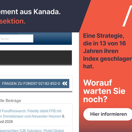
lle Beiträge
 FundResearch: Fidelity stärkt FFB mit
er Dreiskämper und Alexander Heynen
6.
st 2026
gersichten SJB Substanz: Pictet Global