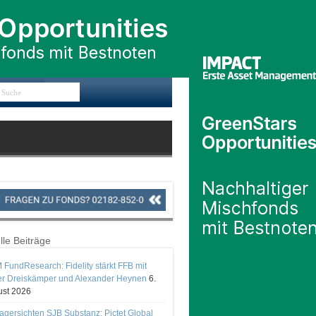
lle Beiträge
 FundResearch: Fidelity stärkt FFB mit
er Dreiskämper und Alexander Heynen
6.
st 2026
gersichten SJB Substanz: Pictet Global