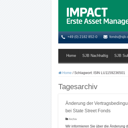
+49 (0) 2182 852-0
fonds@sjb.
Home
SJB Nachhaltig
SJB Su
Home
/
Schlagwort:
ISIN LU1159236501
Tagesarchiv
Änderung der Vertragsbeding
bei State Street Fonds
Archiv
Wir informieren Sie über die Änderung d