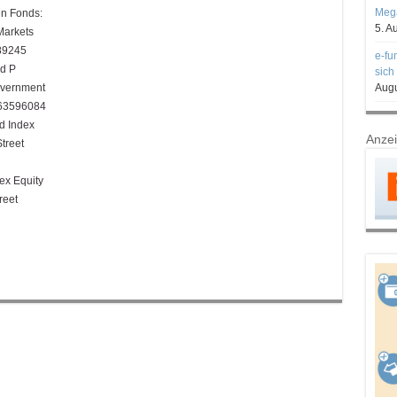
Mega
en Fonds:
5. A
arkets
89245
e-fu
d P
sich
vernment
Augu
963596084
d Index
Anze
treet
ex Equity
reet