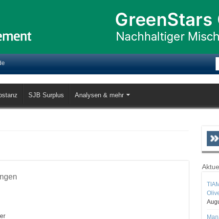
de
bstanz
SJB Surplus
Analysen & mehr
Aktue
ungen
TIAM
Oliv
Augu
er
Mana