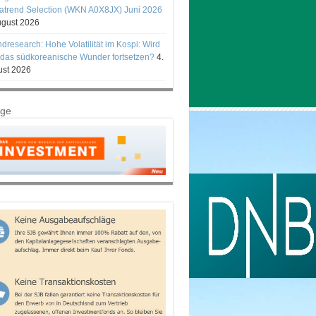
trend Selection (WKN A0X8JX) Juni 2026
ugust 2026
ndresearch: Hohe Volatilität im Kospi: Wird
 das südkoreanische Wunder fortsetzen?
4.
st 2026
ige