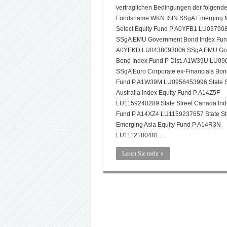
vertraglichen Bedingungen der folgend
Fondsname WKN ISIN SSgA Emerging M
Select Equity Fund P A0YFB1 LU03790
SSgA EMU Government Bond Index Fun
A0YEKD LU0438093006 SSgA EMU Go
Bond Index Fund P Dist. A1W39U LU0
SSgA Euro Corporate ex-Financials Bon
Fund P A1W39M LU0956453996 State S
Australia Index Equity Fund P A14Z5F
LU1159240289 State Street Canada Ind
Fund P A14XZ4 LU1159237657 State St
Emerging Asia Equity Fund P A14R3N
LU1112180481 …
Lesen Sie mehr »