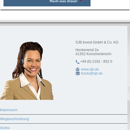
SJB Invest GmbH & Co. KG
Heckenend 2a
41352
Korschenbroich
+49 (0) 2182 - 852 0
www.sjb.de
fonds@sjb.de
Impressum
Wegbeschreibung
Archiv