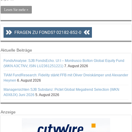
Lesen Sie mehr »
Aktuelle Beiträge
FondsAnalyse: SJB FondsEcho. UI I – Montrusco Bolton Global Equity Fund
(WKN A3CTNV, ISIN LU2361251221)
7. August 2026
TIAM FundResearch: Fidelity stärkt FFB mit Oliver Dreiskämper und Alexander
Heynen
6. August 2026
Managersichten SJB Substanz: Pictet Global Megatrend Selection (WKN
A0X8JX) Juni 2026
5. August 2026
Anzeige