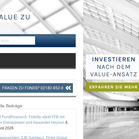
lle Beiträge
 FundResearch: Fidelity stärkt FFB mit
er Dreiskämper und Alexander Heynen
6.
st 2026
gersichten SJB Substanz: Pictet Global