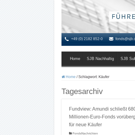
+49 (0) 2182 852-0
fonds@sjb.
Home
SJB Nachhaltig
SJB Su
Home
/
Schlagwort:
Käufer
Tagesarchiv
Fundview: Amundi schließt 68
Millionen-Euro-Fonds vorüber
für neue Käufer
FondsNachrichten