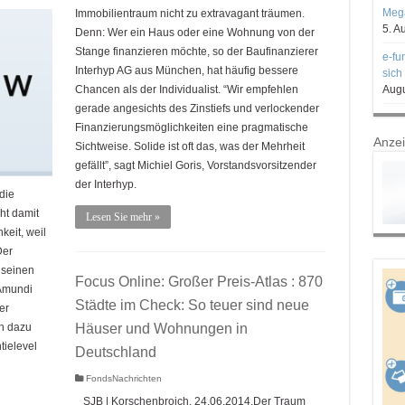
Mega
Immobilientraum nicht zu extravagant träumen.
5. A
Denn: Wer ein Haus oder eine Wohnung von der
Stange finanzieren möchte, so der Baufinanzierer
e-fu
Interhyp AG aus München, hat häufig bessere
sich
Chancen als der Individualist. “Wir empfehlen
Augu
gerade angesichts des Zinstiefs und verlockender
Finanzierungsmöglichkeiten eine pragmatische
Anze
Sichtweise. Solide ist oft das, was der Mehrheit
gefällt”, sagt Michiel Goris, Vorstandsvorsitzender
der Interhyp.
die
ht damit
Lesen Sie mehr »
eit, weil
Der
 seinen
Focus Online: Großer Preis-Atlas : 870
Amundi
Städte im Check: So teuer sind neue
er
h dazu
Häuser und Wohnungen in
tielevel
Deutschland
FondsNachrichten
SJB | Korschenbroich, 24.06.2014.Der Traum