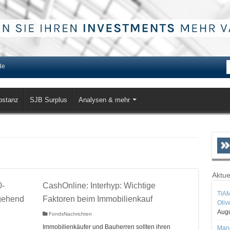
de
bstanz
SJB Surplus
Analysen & mehr
Aktue
0-
CashOnline: Interhyp: Wichtige
TIAM
gehend
Faktoren beim Immobilienkauf
Oliv
Augu
FondsNachrichten
Immobilienkäufer und Bauherren sollten ihren
Mana