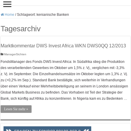
Home
/
Schlagwort:
kenianische Banken
Tagesarchiv
Marktkommentar DWS Invest Africa WKN DWS0QQ 12/2013
ManagerSichten
FondsManager des Fonds DWS Invest Africa: In Südafrika stieg die Produktion
des verarbeitenden Gewerbes im Oktober um 1,5% z. Vj., verglichen mit -3,3%
z. Vj. im September. Die Einzelhandelsumsätze im Oktober legten um 1,3% z. Vj.
zu (+0,2% im Sep.). Standard Bank bestätigte, sich weiterhin in Verhandlungen
über einen Verkauf einer Mehrheitsbeteiligung an seinem in London ansässigen
Global Markets Business zu befinden. Das Vorhaben ist Teil der Strategie der
Bank, sich künftig auf Afrika zu konzentrieren. In Nigeria kam es zu Bedenken …
Lesen Sie mehr »