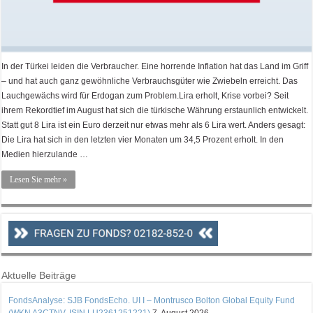
In der Türkei leiden die Verbraucher. Eine horrende Inflation hat das Land im Griff
– und hat auch ganz gewöhnliche Verbrauchsgüter wie Zwiebeln erreicht. Das
Lauchgewächs wird für Erdogan zum Problem.Lira erholt, Krise vorbei? Seit
ihrem Rekordtief im August hat sich die türkische Währung erstaunlich entwickelt.
Statt gut 8 Lira ist ein Euro derzeit nur etwas mehr als 6 Lira wert. Anders gesagt:
Die Lira hat sich in den letzten vier Monaten um 34,5 Prozent erholt. In den
Medien hierzulande …
Lesen Sie mehr »
Aktuelle Beiträge
FondsAnalyse: SJB FondsEcho. UI I – Montrusco Bolton Global Equity Fund
(WKN A3CTNV, ISIN LU2361251221)
7. August 2026