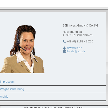
SJB Invest GmbH & Co. KG
Heckenend 2a
41352
Korschenbroich
+49 (0) 2182 - 852 0
www.sjb.de
fonds@sjb.de
Impressum
Wegbeschreibung
Archiv