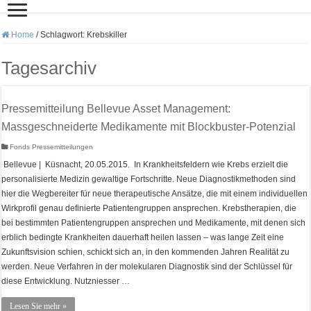
Home
/
Schlagwort:
Krebskiller
Tagesarchiv
Pressemitteilung Bellevue Asset Management:
Massgeschneiderte Medikamente mit Blockbuster-Potenzial
Fonds Pressemitteilungen
Bellevue | Küsnacht, 20.05.2015. In Krankheitsfeldern wie Krebs erzielt die
personalisierte Medizin gewaltige Fortschritte. Neue Diagnostikmethoden sind
hier die Wegbereiter für neue therapeutische Ansätze, die mit einem individuellen
Wirkprofil genau definierte Patientengruppen ansprechen. Krebstherapien, die
bei bestimmten Patientengruppen ansprechen und Medikamente, mit denen sich
erblich bedingte Krankheiten dauerhaft heilen lassen – was lange Zeit eine
Zukunftsvision schien, schickt sich an, in den kommenden Jahren Realität zu
werden. Neue Verfahren in der molekularen Diagnostik sind der Schlüssel für
diese Entwicklung. Nutzniesser …
Lesen Sie mehr »