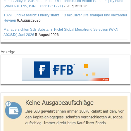
FondsAnalyse: SJB FondsEcho. UI I – Montrusco Bolton Global Equity Fund
(WKN A3CTNV, ISIN LU2361251221)
7. August 2026
TIAM FundResearch: Fidelity stärkt FFB mit Oliver Dreiskämper und Alexander
Heynen
6. August 2026
Managersichten SJB Substanz: Pictet Global Megatrend Selection (WKN
A0X8JX) Juni 2026
5. August 2026
Anzeige